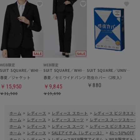
SUIT SQUARE／WHITE
SUIT SQUARE／WHITE
SUIT SQUARE／UNIVERSAL LANGUAGE
春夏／ジャケット
春夏／セミワイドパンツ
防虫カバー（2枚入）
￥880
￥15,950
￥9,845
￥31,900
￥19,690
ホーム
>
レディース
>
レディース スカート
>
レディース ビジネススー
ホーム
>
レディース
>
レディース スーツ
>
レディース スーツスカート
ホーム
>
レディース
>
レディース スーツ
>
レディース ビジネススーツ
ホーム
>
レディース
>
SALEアイテム（レディース）
>
41～50%OFF
>
ホーム
>
レディース
>
レディースWEB限定アイテム
>
WEB限定ボトム