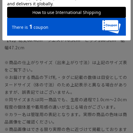
42.0cm
【38】総丈59.0cm ウエスト69.0cm ヒップ93.0cm 裾幅
43.5cm
【40】総丈59.7cm ウエスト72.5cm ヒップ96.5cm 裾幅
45.2cm
【42】総丈60.4cm ウエスト76.5cm ヒップ100.5cm 裾
幅47.2cm
※商品の仕上がりサイズ（出来上がり寸法）は上記のサイズ表
をご覧下さい。
※お届けする商品の下げ札・タグに記載の数値は目安としての
ヌードサイズ（体の寸法）のため上記表示と異なる場合があり
ますが、誤表記ではございません。
※同サイズまたは同一商品でも、生産の過程で1.0cm～2.0cm
程度の個体差や着用感の違いが生じる場合がございます。
※カラー名は管理用の表記となります。実際の商品の色味は商
品画像をご確認ください。
※商品画像はできる限り実際の色に近づけて掲載しております