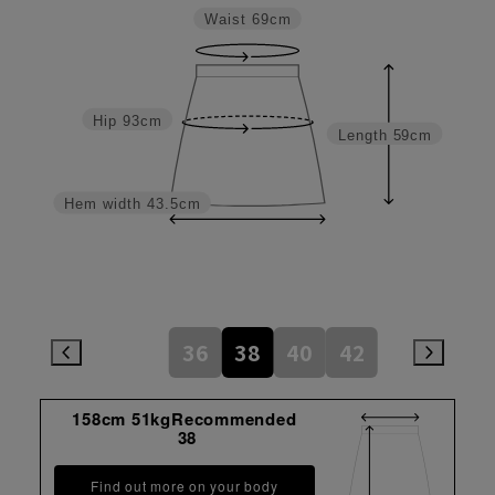
Waist
69cm
Hip
93cm
Length
59cm
Hem width
43.5cm
36
38
40
42
158cm 51kgRecommended
38
Find out more on your body