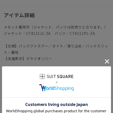
アイテム詳細
＊セット着用可（ジャケット、パンツは別売りとなります。）
ジャケット：CT4111J1-ZA パンツ：CT4111P1-ZA
【仕様】バックファスナー／タイト／滑り止め／バックスリッ
ト／裏地
【洗濯表示】ドライオンリー
サイズ詳細
モデル：165cm B72cm W63cm H88cm
着用サイズ：38
【36】総丈58.3cm ウエスト66.0cm ヒップ90.0cm 裾幅