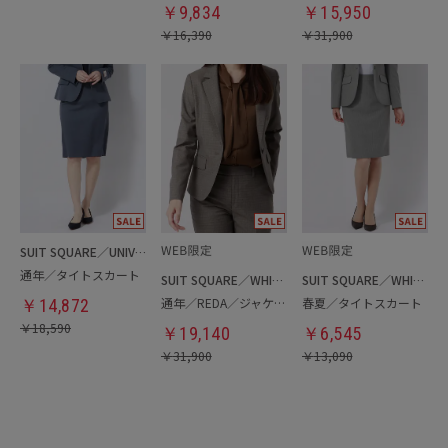
￥
9,834
￥
15,950
￥
16,390
￥
31,900
SUIT SQUARE／UNIVERSAL LANGUAGE／WHITE
通年／タイトスカート
SUIT SQUARE／WHITE
SUIT SQUARE／WHITE
通年／REDA／ジャケット
春夏／タイトスカート
￥
14,872
￥
18,590
￥
19,140
￥
6,545
￥
31,900
￥
13,090