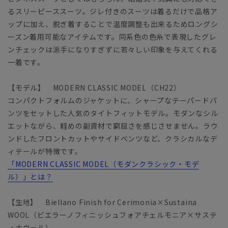
るスリーピーススーツ。ジレ付きのスーツは着るだけで品格ア
ップに加え、脱ぎ着することで温度調整も出来るためロングシ
ーズン着用可能なアイテムです。同系色の色糸で表現したグレ
ンチェックは派手になりすぎずに若々しい印象を与えてくれる
一着です。
【モデル】 MODERN CLASSIC MODEL（CH22）
コンパクトフォルムのジャケットに、シャープなテーパードパ
ンツをセットした人気のタイトフィットモデル。モダンなシル
エットながら、軽めの副資材で窮屈さを感じさせません。ラウ
ンドしたフロントカットやサイドベンツなど、クラシカルなデ
ィテールが特徴です。
「MODERN CLASSIC MODEL（モダンクラシック・モデ
ル）」とは？
【生地】 Biellano Finish for Cerimonia×Sustaina
WOOL（ビエラーノフィニッシュフォアチェルモニア×サステ
ィナウール）