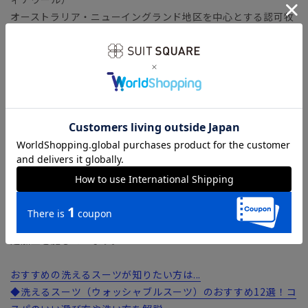
オーストラリア・ニューイングランド地区を中心とする認可牧
場の「サスティナウール」を原料とし、生地生産の各工程にイ
タリア技術者のノウハウを導入して作り上げた生地。高度な技
術を具現化することで、イタリア製生地に遜色のない上質な生
地に仕上げています。
ソフトな手触りでストレッチ性もあり、シワになりにくい素材
のため長時間の着用でも清潔感をキープしてくれます。
「Cerimonia」はイタリア語で"式典"を意味しており、ビジネ
スからセレモニーまで幅広い着用シーンが魅力です。
【機能】
ウォッシャブル／汚れてもご家庭で簡単にお洗濯が可能です。
Wrinkle Free（リンクルフリー）／シワになりにくい形態安
定加工を施しています。
おすすめの洗えるスーツが知りたい方は...
◆洗えるスーツ（ウォッシャブルスーツ）のおすすめ12選！コ