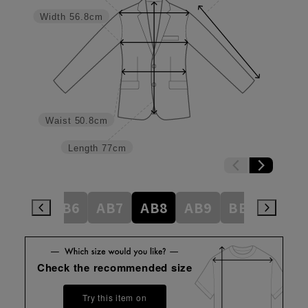
Width
56.8cm
Waist
50.8cm
Length
77cm
AB5
AB6
AB7
AB8
AB9
BE3
BE4
Check the recommended size
Try this item on