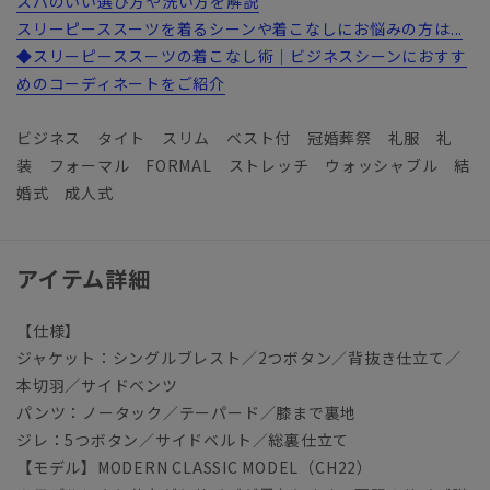
スパのいい選び方や洗い方を解説
スリーピーススーツを着るシーンや着こなしにお悩みの方は...
◆スリーピーススーツの着こなし術｜ビジネスシーンにおすす
めのコーディネートをご紹介
ビジネス タイト スリム ベスト付 冠婚葬祭 礼服 礼
装 フォーマル FORMAL ストレッチ ウォッシャブル 結
婚式 成人式
アイテム詳細
【仕様】
ジャケット：シングルブレスト／2つボタン／背抜き仕立て／
本切羽／サイドベンツ
パンツ：ノータック／テーパード／膝まで裏地
ジレ：5つボタン／サイドベルト／総裏仕立て
【モデル】MODERN CLASSIC MODEL（CH22）