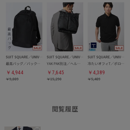
SUIT SQUARE／UNIVERSAL LANGUAGE
SUIT SQUARE／UNIVERSAL LANGUAGE
SUIT SQUARE／UNIVERSAL LANGUAGE
最高バッグ／バックパック
YAK PAK別注／ヘルメットバッグ
冷たいオフィT／ポロシャツ
￥
4,944
￥
7,645
￥
4,389
￥
9,889
￥
15,290
￥
5,489
閲覧履歴