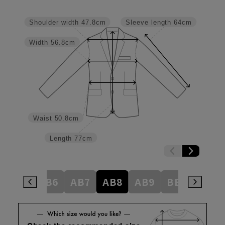
Shoulder width
47.8cm
Sleeve length
64cm
Width
56.8cm
Waist
50.8cm
Length
77cm
AB5
AB6
AB7
AB8
AB9
BE3
BE4