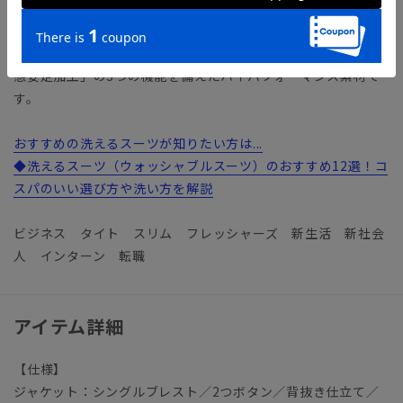
Multi Control（マルチコントロール）／ストレスフリーな着
心地を実現する「2WAYストレッチ」、ご家庭で洗濯可能な
「ウォッシャブル」、パンツのクリースラインを保持する「形
態安定加工」の3つの機能を備えたハイパフォーマンス素材で
す。
おすすめの洗えるスーツが知りたい方は...
◆洗えるスーツ（ウォッシャブルスーツ）のおすすめ12選！コ
スパのいい選び方や洗い方を解説
ビジネス タイト スリム フレッシャーズ 新生活 新社会
人 インターン 転職
アイテム詳細
【仕様】
ジャケット：シングルブレスト／2つボタン／背抜き仕立て／