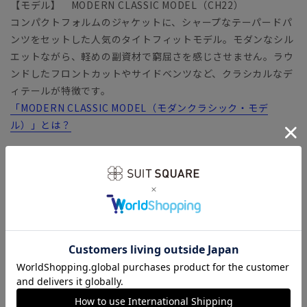
【モデル】 MODERN CLASSIC MODEL（CH22）
コンパクトフォルムのジャケットに、シャープなテーパードパ
ンツをセットした人気のタイトフィットモデル。モダンなシル
エットながら、軽めの副資材で窮屈さを感じさせません。ラウ
ンドしたフロントカットやサイドベンツなど、クラシカルなデ
ィテールが特徴です。
「MODERN CLASSIC MODEL（モダンクラシック・モデ
ル）」とは？
【生地】
ウールとポリエステルをバランス良く混紡した生地を使用。風
合いの良さと耐久性に優れたファブリック。タテ糸・ヨコ糸に
SOLOTEX（ソロテックス）を採用し、優れた伸縮性と形態安
定性も兼備しています。適度な厚みとハリが嬉しい、安心感の
あるファブリックです。
【機能】
ウォッシャブル／汚れてもご家庭で簡単にお洗濯が可能です。