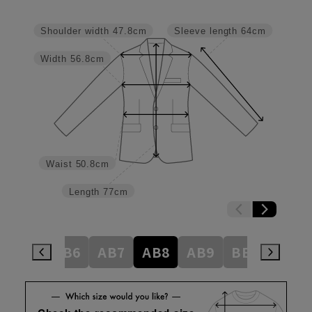
Shoulder width
47.8cm
Sleeve length
64cm
Width
56.8cm
Waist
50.8cm
Length
77cm
AB5
AB6
AB7
AB8
AB9
BE3
BE4