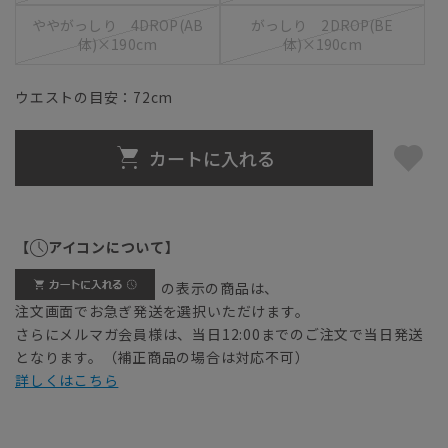
ややがっしり 4DROP(AB
がっしり 2DROP(BE
体)×190cm
体)×190cm
ウエストの目安：
72
cm
カートに入れる
【
アイコンについて】
の表示の商品は、
注文画面でお急ぎ発送を選択いただけます。
さらにメルマガ会員様は、当日12:00までのご注文で当日発送
となります。（補正商品の場合は対応不可）
詳しくはこちら