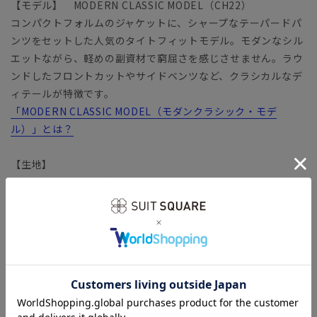
【モデル】 MODERN CLASSIC MODEL（CH22）
コンパクトフォルムのジャケットに、シャープなテーパードパ
ンツをセットした人気のタイトフィットモデル。モダンなシル
エットながら、軽めの副資材で窮屈さを感じさせません。ラウ
ンドしたフロントカットやサイドベンツなど、クラシカルなデ
ィテールが特徴です。
「MODERN CLASSIC MODEL（モダンクラシック・モデ
ル）」とは？
【生地】
バネのようならせん状の分子構造を有する繊維
「SOLOTEX（ソロテックス）」生地。心地よいストレッチ性
がありながら、形態安定性にも優れています。適度な厚みとハ
リが嬉しい、安心感のあるファブリックです。ウールライクな
風合いが特徴のポリエステル100％素材を使用。素材特性であ
る防シワ性に加え、タテヨコ伸びるストレッチ性と機能面に優
れています。