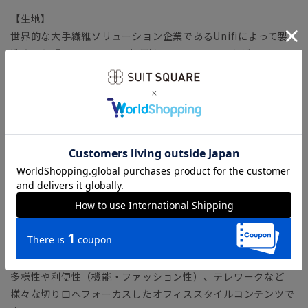
【生地】
世界的な大手繊維ソリューション企業であるUnifiによって製
造された『REPREVE』。使用済みペットボトルなどのリサイ
クル素材から作られた繊維を使用し、「サステナブルな社会」
の実現を目指します。
バネのようならせん状の分子構造を有する繊維
「SOLOTEX（ソロテックス）」生地。心地よいストレッチ性
がありながら、形態安定性にも優れています。適度な厚みとハ
リが嬉しい、安心感のあるファブリックです。
【機能】
ウォッシャブル／汚れてもご家庭で簡単にお洗濯が可能です。
【ショップインブランド】 COMMUTECH（コミューテッ
ク）
多様性や利便性（機能・ファッション性）、テレワークなど
様々な切り口へフォーカスしたオフィススタイルコンテンツで