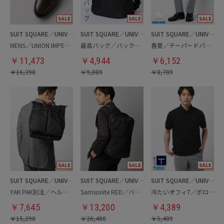
SUIT SQUARE／UNIVERSAL LANGUAGE
SUIT SQUARE／UNIVERSAL LANGUAGE
SUIT SQUARE／UNIVERSAL LANGUAGE
MENS／UNION IMPERIAL監修／コインローファー
最高バッグ／バックパック
春夏／テーパードパンツ
￥
11,473
￥
4,944
￥
6,152
￥
16,390
￥
9,889
￥
8,789
SUIT SQUARE／UNIVERSAL LANGUAGE
SUIT SQUARE／UNIVERSAL LANGUAGE
SUIT SQUARE／UNIVERSAL LANGUAGE
YAK PAK別注／ヘルメットバッグ
Samsonite RED／バックパック
冷たいオフィT／ポロシャツ
￥
7,645
￥
13,200
￥
4,389
￥
15,290
￥
26,400
￥
5,489