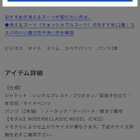
す。
おすすめの洗えるスーツが知りたい方は...
◆洗えるスーツ（ウォッシャブルスーツ）のおすすめ12選！コ
スパのいい選び方や洗い方を解説
ビジネス タイト スリム スペアパンツ パンツ2本
アイテム詳細
【仕様】
ジャケット：シングルブレスト／2つボタン／背抜き仕立て／
本切羽／サイドベンツ
パンツ（2本組）：ノータック／テーパード／膝まで裏地
【モデル】MODERN CLASSIC MODEL（CH22）
※モデルにより仕上がりサイズが異なります。下記のサイズ詳
細を必ずご確認下さい。