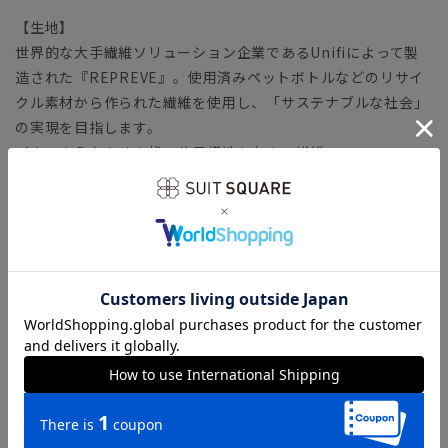
【生地】
世界的な大手繊維ソリューション企業であるUnifiによって製
造された『REPREVE』。使用済みペットボトルなどのリサイ
クル素材から作られた繊維を使用し、「サステナブルな社会」
の実現を目指します。
バネのようならせん状の分子構造を有する繊維
「SOLOTEX（ソロテックス）」生地。心地よいストレッチ性
がありながら、形態安定性にも優れています。適度な厚みとハ
リが嬉しい、安心感のあるファブリックです。
【機能】
ウォッシャブル／汚れてもご家庭で簡単にお洗濯が可能です。
【ショップインブランド】 COMMUTECH（コミューテッ
ク）
多様性や利便性（機能・ファッション性）、テレワークなど
様々な切り口へフォーカスしたオフィススタイルコンテンツで