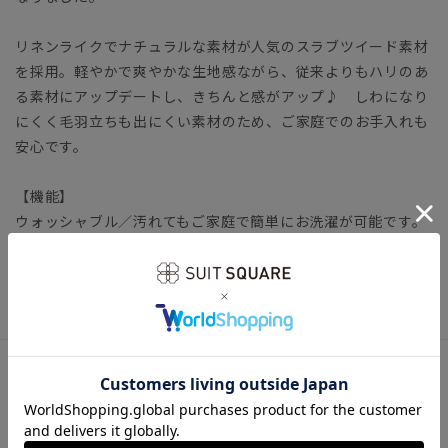
リネンライクでナチュラルな素材が人気のスラブツイード素材
を採用。軽やかで爽やかな生地感ながら、従来よりもハリのあ
る素材にアップデートし、きちんと感がアップ♪ しわになり
にくく毛羽立ちも出にくい素材のため、ご家庭でのお手入れも
安心です。
【機能】
ウォッシャブル／汚れてもご家庭で簡単にお洗濯が可能です。
レディーススーツ ビジネス オフィスカジュアル セレモニ
ー ママ行事 入園式 卒園式 七五三
アイテム詳細
＊セット着用可（パンツ、スカート、ジレは別売りとなりま
す。）