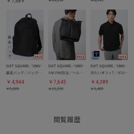
￥
7,689
SUIT SQUARE／UNIVERSAL LANGUAGE
SUIT SQUARE／UNIVERSAL LANGUAGE
SUIT SQUARE／UNIVERSAL LANGUAGE
最高バッグ／バックパック
YAK PAK別注／ヘルメットバッグ
冷たいオフィT／ポロシャツ
￥
4,944
￥
7,645
￥
4,389
￥
9,889
￥
15,290
￥
5,489
閲覧履歴