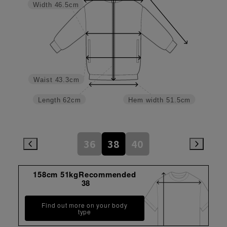
Width
46.5cm
Waist
43.3cm
Length
62cm
Hem width
51.5cm
36
38
40
158cm 51kgRecommended
38
Find out more on your body
type