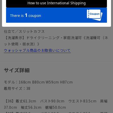
パンツ：BT4503P1 スカート：BT4503S1 ジレ：
BT4503G1
【仕様】ノーカラー／Vネック／フロントフック1つ留め／一重
仕立て／スリットカフス
【洗濯表示】ドライクリーニング・家庭洗濯可《洗濯機可（ネ
ット使用・弱水流）》
ウォッシャブル商品のお取扱いについて
サイズ詳細
モデル：168cm B80cm W59cm H87cm
着用サイズ：38
【36】着丈61.3cm バスト90.0cm ウエスト83.5cm 肩幅
37.0cm 袖丈56.3cm 裾幅50.0cm