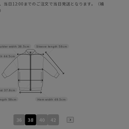
、当日12:00までのご注文で当日発送となります。（補
）
Sleeve length
58cm
ulder width
38.5cm
th
44.5cm
st
37.8cm
ngth
58cm
Hem width
49.5cm
36
38
40
42