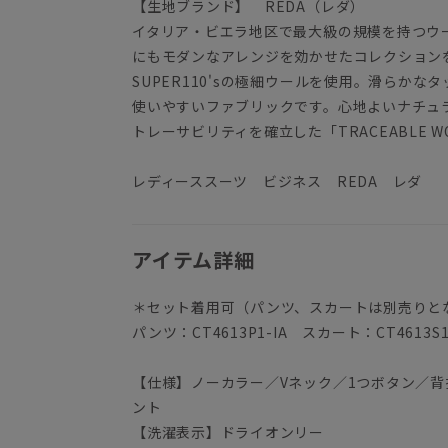
【生地ブランド】 REDA（レダ）
イタリア・ビエラ地区で最大級の規模を持つウ
にもモダンなアレンジを効かせたコレクション
SUPER110'sの極細ウールを使用。滑らか
使いやすいファブリックです。心地よいナチュ
トレーサビリティを確立した「TRACEABLE 
レディーススーツ ビジネス REDA レダ
アイテム詳細
＊セット着用可（パンツ、スカートは別売りと
パンツ：CT4613P1-IA スカート：CT4613S1
【仕様】ノーカラー／Vネック／1つボタン／
ント
【洗濯表示】ドライオンリー