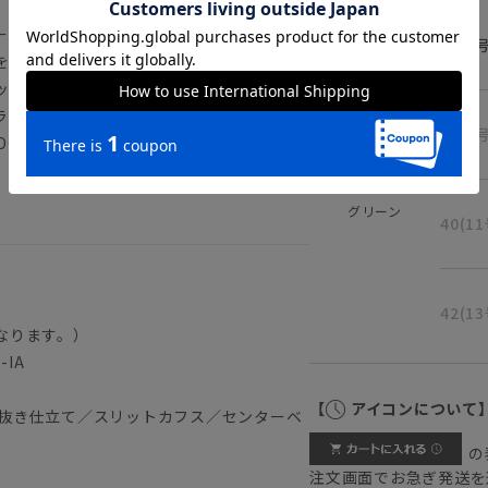
ール織物の専業メーカー。クラシックな中
36(7
を得意としています。
なタッチと美しい光沢感が魅力で、季節問わず
ラルストレッチ性も◎ 生産工程における
38(9
WOOL」を使用しています。
グリーン
40(1
42(1
なります。）
-IA
【
アイコンについて
背抜き仕立て／スリットカフス／センターベ
の
注文画面でお急ぎ発送を