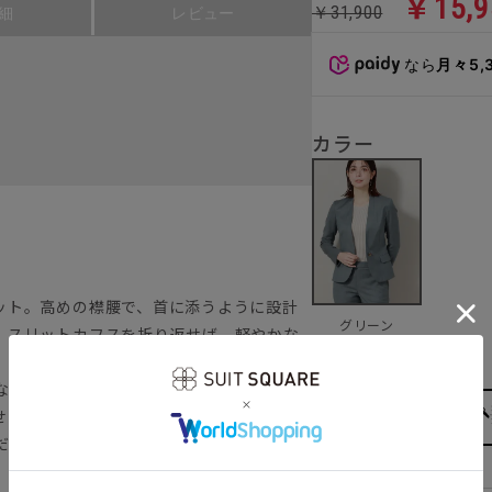
￥15,9
￥31,900
細
レビュー
なら
月々5,
カラー
ット。高めの襟腰で、首に添うように設計
グリーン
。スリットカフスを折り返せば、軽やかな
“グリーン”。色柄豊富なREDA社ならで
せること請け合い！ 上質感を損なうこと
だけます。