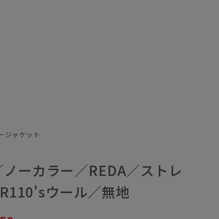
ラージャケット
ノーカラー／REDA／ストレ
R110'sウール／無地