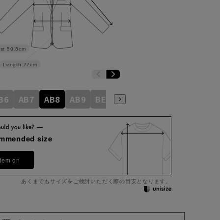
st
50.8cm
Length
77cm
B6
AB7
AB8
AB9
BE3
BE4
BE5
BE6
BE7
ommended size
item on
あくまでもサイズをご検討いただく際の目安となります。