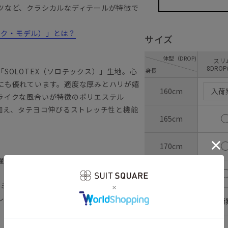
ツなど、クラシカルなディテールが特徴で
ラシック・モデル）」とは？
サイズ
体型（DROP)
ス
8DROP
SOLOTEX（ソロテックス）」生地。心
身長
にも優れています。適度な厚みとハリが嬉
160cm
入荷
ライクな風合いが特徴のポリエステル
加え、タテヨコ伸びるストレッチ性と機能
165cm
170cm
濯が可能です。
175cm
コミューテック）
レワークなど様々な切り口へフォーカスし
180cm
入荷