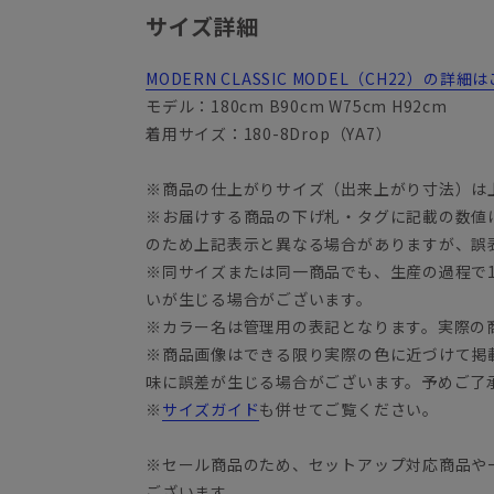
サイズ詳細
MODERN CLASSIC MODEL（CH22）の
モデル：180cm B90cm W75cm H92cm
着用サイズ：180-8Drop（YA7）
※商品の仕上がりサイズ（出来上がり寸法）は
※お届けする商品の下げ札・タグに記載の数値
YA3
のため上記表示と異なる場合がありますが、誤
※同サイズまたは同一商品でも、生産の過程で1.
いが生じる場合がございます。
※カラー名は管理用の表記となります。実際の
※商品画像はできる限り実際の色に近づけて掲
味に誤差が生じる場合がございます。予めご了
※
サイズガイド
も併せてご覧ください。
※セール商品のため、セットアップ対応商品や
ございます。