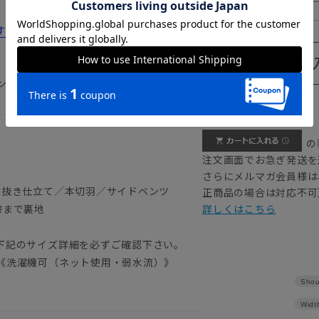
185cm
すすめ12選！コスパのいい選び方や洗い方
ンツ2本
【
アイコンについて
の
注文画面でお急ぎ発送を
さらにメルマガ会員様は
背抜き仕立て／本切羽／サイドベンツ
正商品の場合は対応不可
膝まで裏地
詳しくはこちら
）
下記のサイズ詳細を必ずご確認下さい。
《洗濯機可（ネット使用・弱水流）》
Shou
Widt