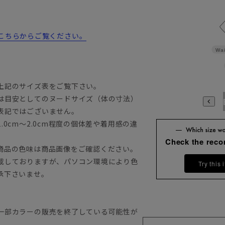
詳細はこちらからご覧ください。
Wai
上記のサイズ表をご覧下さい。
は目安としてのヌードサイズ（体の寸法）
A3
A4
A5
A6
A7
A8
A9
AB3
AB4
AB5
A
表記ではございません。
0cm～2.0cm程度の個体差や着用感の違
Check the rec
商品の色味は商品画像をご確認ください。
載しておりますが、パソコン環境により色
Try this 
承下さいませ。
一部カラーの販売を終了している可能性が