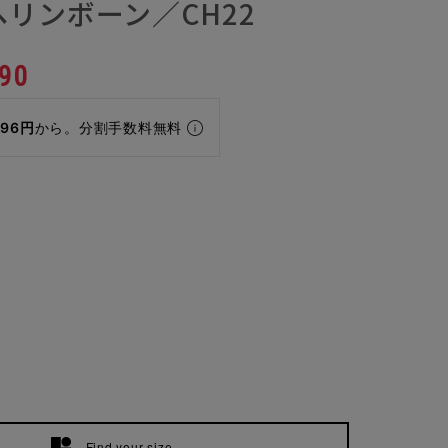
リンボーン／CH22
90
296円
から。分割手数料無料
Find your size