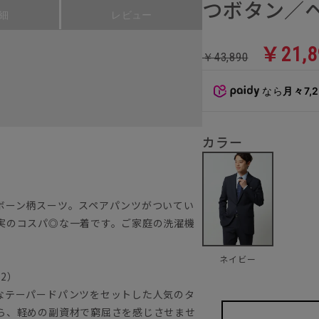
つボタン／ヘ
細
レビュー
￥21,8
￥43,890
なら
月々7,
カラー
ボーン柄スーツ。スペアパンツがついてい
実のコスパ◎な一着です。ご家庭の洗濯機
ネイビー
22）
なテーパードパンツをセットした人気のタ
ら、軽めの副資材で窮屈さを感じさせませ