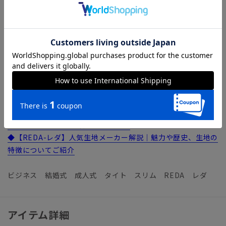
「REDA FLEXO（レダ フレクソ）」。微生物の働きによって
分解され自然に還る『ROICA V550（旭化成）』を使用した、
サステナブルな生地を採用。環境に配慮しながら高い品質とス
トレッチ性を両立させています。高級原毛であるSUPER110's
ウールを使用し、イタリア生地らしい風合いと色合いに仕上げ
ました。
生産工程におけるトレーサビリティを確立した「TRACEABLE
WOOL」を使用しています。
REDAについてもっと知りたい方は...
◆【REDA-レダ】人気生地メーカー解説｜魅力や歴史、生地の
特徴についてご紹介
ビジネス 結婚式 成人式 タイト スリム REDA レダ
アイテム詳細