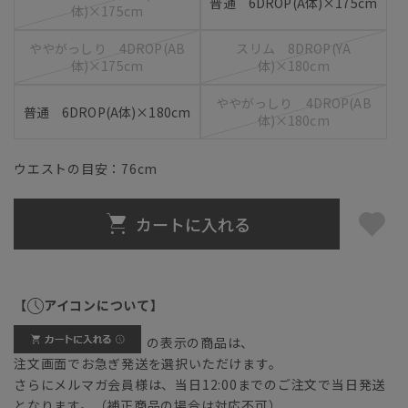
普通 6DROP(A体)×175cm
体)×175cm
ややがっしり 4DROP(AB
スリム 8DROP(YA
体)×175cm
体)×180cm
ややがっしり 4DROP(AB
普通 6DROP(A体)×180cm
体)×180cm
ウエストの目安：
76
cm
カートに入れる
【
アイコンについて】
の表示の商品は、
注文画面でお急ぎ発送を選択いただけます。
さらにメルマガ会員様は、当日12:00までのご注文で当日発送
となります。（補正商品の場合は対応不可）