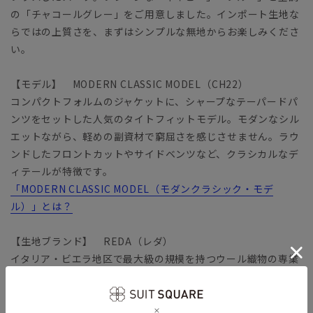
の「チャコールグレー」をご用意しました。インポート生地な
らではの上質さを、まずはシンプルな無地からお楽しみくださ
い。
【モデル】 MODERN CLASSIC MODEL（CH22）
コンパクトフォルムのジャケットに、シャープなテーパードパ
ンツをセットした人気のタイトフィットモデル。モダンなシル
エットながら、軽めの副資材で窮屈さを感じさせません。ラウ
ンドしたフロントカットやサイドベンツなど、クラシカルなデ
ィテールが特徴です。
「MODERN CLASSIC MODEL（モダンクラシック・モデ
ル）」とは？
【生地ブランド】 REDA（レダ）
イタリア・ビエラ地区で最大級の規模を持つウール織物の専業
メーカー。クラシックな中にもモダンなアレンジを効かせたコ
レクションを得意としています。
ロイカとのコラボレーションで実現したREDA渾身のライン