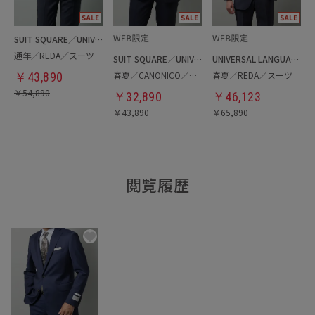
SUIT SQUARE／UNIVERSAL LANGUAGE
通年／REDA／スーツ
SUIT SQUARE／UNIVERSAL LANGUAGE
UNIVERSAL LANGUAGE
春夏／CANONICO／スーツ
春夏／REDA／スーツ
￥
43,890
￥
54,890
￥
32,890
￥
46,123
￥
43,890
￥
65,890
閲覧履歴