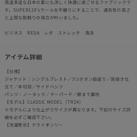
高温多湿な日本の夏にも涼しく快適に過ごせるファブリックで
す。SUPER110'sウールを平織りにすることで、通気性の高さ
と上質な肌触りの両立が叶いました。
ビジネス REDA レダ ストレッチ 清涼
アイテム詳細
【仕様】
ジャケット：シングルブレスト／3つボタン段返り／背抜き仕
立て／本切羽／サイドベンツ
パンツ：ノータック／テーパード／膝まで裏地
【モデル】CLASSIC MODEL（TR24）
※モデルにより仕上がりサイズが異なります。下記のサイズ詳
細を必ずご確認下さい。
【洗濯表示】ドライオンリー