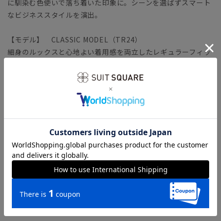
に馴染む色使いで落ち着いた印象に。シーンを選ばずスマート
なビジネススタイルを演出。
【モデル】 CLASSIC MODEL（TR24）
細身のルックスと心地よい着用感を両立したレギュラーフィッ
トモデル。ジャケットは、広めのラペルや段返りでクラシック
に。背幅を広く取る“前肩”パターンや前振りにした袖付けな
ど、高度な技術で逞しいフォルムを構築します。ヒップ～ワタ
リに余裕を持たせたテーパードパンツを合わせました。
「CLASSIC MODEL（クラシック・モデル）」とは？
【生地ブランド】 REDA（レダ）
イタリア・ビエラ地区で最大級の規模を持つウール織物の専業
メーカー。クラシックな中にもモダンなアレンジを効かせたコ
レクションを得意としています。
REDA渾身のライン「REDA FLEXO」に「ICE SENSE」加工を
施した、ストレッチ性と暑い夏を快適に過ごせる機能性を両立
した生地。生地表面の温度上昇を抑制する特殊染料を使用し、