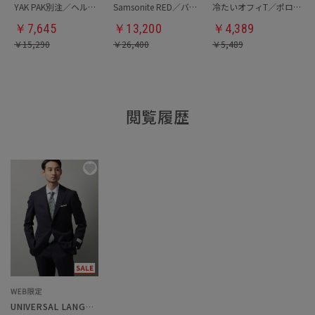
YAK PAK別注／ヘルメットバッグ
Samsonite RED／バックパック
冷たいオフィT／ポロシャツ
￥
7,645
￥
13,200
￥
4,389
￥
15,290
￥
26,400
￥
5,489
閲覧履歴
UNIVERSAL LANGUAGE