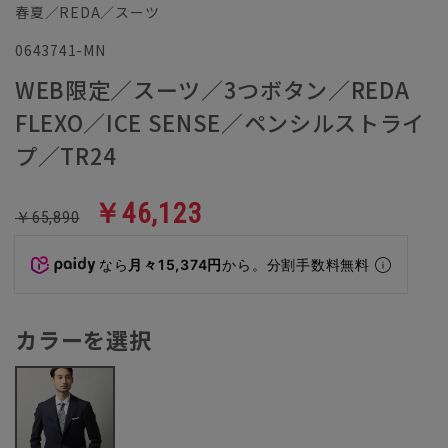
春夏／REDA／スーツ
0643741-MN
WEB限定／スーツ／3つボタン／REDA
FLEXO／ICE SENSE／ペンシルストライ
プ／TR24
￥46,123
￥65,890
なら
月々15,374円
から。分割手数料無料
カラーを選択