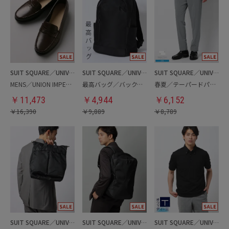
SUIT SQUARE／UNIVERSAL LANGUAGE
SUIT SQUARE／UNIVERSAL LANGUAGE
SUIT SQUARE／UNIVERSAL LANGUAGE
MENS／UNION IMPERIAL監修／コインローファー
最高バッグ／バックパック
春夏／テーパードパンツ
￥
11,473
￥
4,944
￥
6,152
￥
16,390
￥
9,889
￥
8,789
SUIT SQUARE／UNIVERSAL LANGUAGE
SUIT SQUARE／UNIVERSAL LANGUAGE
SUIT SQUARE／UNIVERSAL LANGUAGE