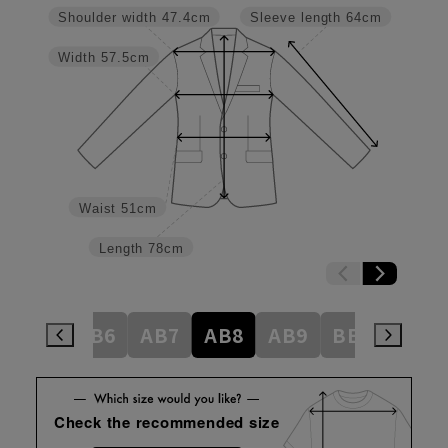
Shoulder width
47.4cm
Sleeve length
64cm
Width
57.5cm
Waist
51cm
Length
78cm
AB5
AB6
AB7
AB8
AB9
BE3
BE4
Check the recommended size