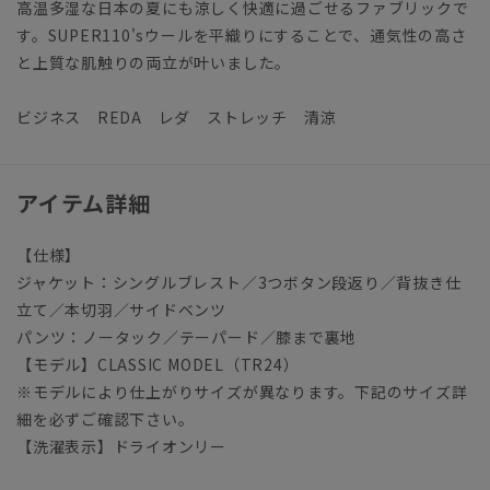
高温多湿な日本の夏にも涼しく快適に過ごせるファブリックで
す。SUPER110'sウールを平織りにすることで、通気性の高さ
と上質な肌触りの両立が叶いました。
ビジネス REDA レダ ストレッチ 清涼
アイテム詳細
【仕様】
ジャケット：シングルブレスト／3つボタン段返り／背抜き仕
立て／本切羽／サイドベンツ
パンツ：ノータック／テーパード／膝まで裏地
【モデル】CLASSIC MODEL（TR24）
※モデルにより仕上がりサイズが異なります。下記のサイズ詳
細を必ずご確認下さい。
【洗濯表示】ドライオンリー