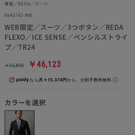
春夏／REDA／スーツ
0643741-MN
WEB限定／スーツ／3つボタン／REDA
FLEXO／ICE SENSE／ペンシルストライ
プ／TR24
￥46,123
￥65,890
なら
月々15,374円
から。分割手数料無料
カラーを選択