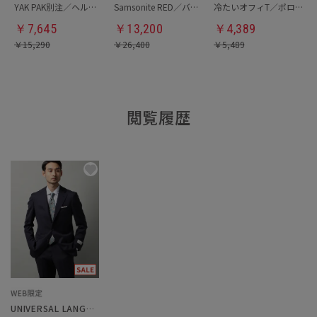
YAK PAK別注／ヘルメットバッグ
Samsonite RED／バックパック
冷たいオフィT／ポロシャツ
￥
7,645
￥
13,200
￥
4,389
￥
15,290
￥
26,400
￥
5,489
閲覧履歴
UNIVERSAL LANGUAGE