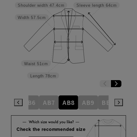
Shoulder width
47.4cm
Sleeve length
64cm
Width
57.5cm
Waist
51cm
Length
78cm
AB5
AB6
AB7
AB8
AB9
BE3
BE4
Check the recommended size