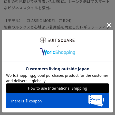
に馴染む色使いで落ち着いた印象に。シーンを選ばずスマート
なビジネススタイルを演出。
【モデル】 CLASSIC MODEL（TR24）
細身のルックスと心地よい着用感を両立したレギュラーフィッ
トモデル。ジャケットは、広めのラペルや段返りでクラシック
に。背幅を広く取る“前肩”パターンや前振りにした袖付けな
ど、高度な技術で逞しいフォルムを構築します。ヒップ～ワタ
リに余裕を持たせたテーパードパンツを合わせました。
「CLASSIC MODEL（クラシック・モデル）」とは？
【生地ブランド】 REDA（レダ）
イタリア・ビエラ地区で最大級の規模を持つウール織物の専業
メーカー。クラシックな中にもモダンなアレンジを効かせたコ
レクションを得意としています。
REDA渾身のライン「REDA FLEXO」に「ICE SENSE」加工を
施した、ストレッチ性と暑い夏を快適に過ごせる機能性を両立
した生地。生地表面の温度上昇を抑制する特殊染料を使用し、