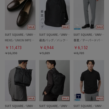
SUIT SQUARE／UNIVERSAL LANGUAGE
SUIT SQUARE／UNIVERSAL LANGUAGE
SUIT SQUARE／UNIVERSAL LANGUAGE
MENS／UNION IMPERIAL監修／コインローファー
最高バッグ／バックパック
春夏／テーパードパンツ
￥
11,473
￥
4,944
￥
6,152
￥
16,390
￥
9,889
￥
8,789
SUIT SQUARE／UNIVERSAL LANGUAGE
SUIT SQUARE／UNIVERSAL LANGUAGE
SUIT SQUARE／UNIVERSAL LANGUAGE