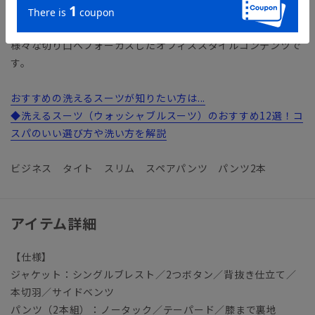
ク）
多様性や利便性（機能・ファッション性）、テレワークなど
様々な切り口へフォーカスしたオフィススタイルコンテンツで
す。
おすすめの洗えるスーツが知りたい方は...
◆洗えるスーツ（ウォッシャブルスーツ）のおすすめ12選！コ
スパのいい選び方や洗い方を解説
ビジネス タイト スリム スペアパンツ パンツ2本
アイテム詳細
【仕様】
ジャケット：シングルブレスト／2つボタン／背抜き仕立て／
本切羽／サイドベンツ
パンツ（2本組）：ノータック／テーパード／膝まで裏地