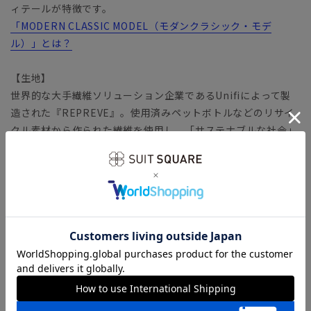
ィテールが特徴です。
「MODERN CLASSIC MODEL（モダンクラシック・モデ
ル）」とは？
【生地】
世界的な大手繊維ソリューション企業であるUnifiによって製
造された『REPREVE』。使用済みペットボトルなどのリサイ
クル素材から作られた繊維を使用し、「サステナブルな社会」
の実現を目指します。
バネのようならせん状の分子構造を有する繊維
「SOLOTEX（ソロテックス）」生地。心地よいストレッチ性
がありながら、形態安定性にも優れています。適度な厚みとハ
リが嬉しい、安心感のあるファブリックです。
【機能】
ウォッシャブル／汚れてもご家庭で簡単にお洗濯が可能です。
【ショップインブランド】 COMMUTECH（コミューテッ