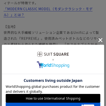
ィテールが特徴です。
「MODERN CLASSIC MODEL（モダンクラシック・モデ
ル）」とは？
【生地】
世界的な大手繊維ソリューション企業であるUnifiによって製
造された『REPREVE』。使用済みペットボトルなどのリサイ
クル素材から作られた繊維を使用し、「サステナブルな社会」
の実現を目指します。
バネのようならせん状の分子構造を有する繊維
「SOLOTEX（ソロテックス）」生地。心地よいストレッチ性
がありながら、形態安定性にも優れています。適度な厚みとハ
リが嬉しい、安心感のあるファブリックです。
【機能】
ウォッシャブル／汚れてもご家庭で簡単にお洗濯が可能です。
【ショップインブランド】 COMMUTECH（コミューテッ