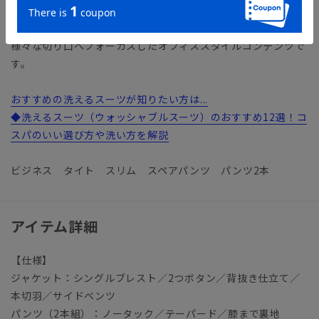
ク）
多様性や利便性（機能・ファッション性）、テレワークなど
様々な切り口へフォーカスしたオフィススタイルコンテンツで
す。
おすすめの洗えるスーツが知りたい方は...
◆洗えるスーツ（ウォッシャブルスーツ）のおすすめ12選！コ
スパのいい選び方や洗い方を解説
ビジネス タイト スリム スペアパンツ パンツ2本
アイテム詳細
【仕様】
ジャケット：シングルブレスト／2つボタン／背抜き仕立て／
本切羽／サイドベンツ
パンツ（2本組）：ノータック／テーパード／膝まで裏地