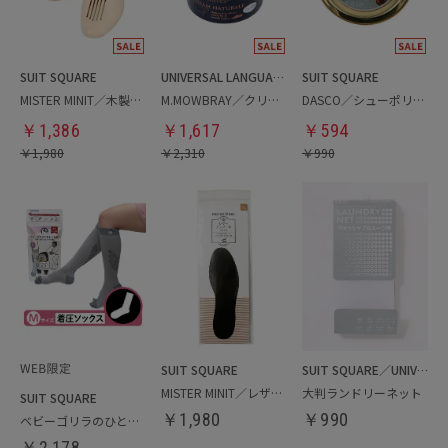
SUIT SQUARE
UNIVERSAL LANGUAGE
SUIT SQUARE
MISTER MINIT／木製シューキーパー
M.MOWBRAY／クリームナチュラーレ
DASCO／シューポリッシュ
￥
1,386
￥
1,617
￥
594
￥
1,980
￥
2,310
￥
990
SUIT SQUARE
SUIT SQUARE／UNIVERSAL LANGUAGE／WHITE
MISTER MINIT／レザーインソール
大判ランドリーネット
SUIT SQUARE
￥
1,980
￥
990
ベビーゴリラのひとつかみ（ふくらはぎ用）
￥
2,178