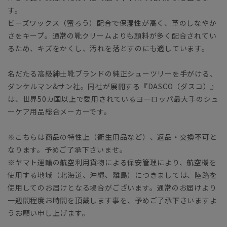
す。
ビーズワックス（蜜ろう）配合で保湿性が高く、革のしなやか
さをキープ。通常の靴クリームよりも顔料が多く配合されてい
るため、キズをかくし、汚れを落とすのにも適しています。
名だたる高級紳士靴ブランドの純正シューツリーを手がける、
ダンケルマン&サン社。同社が展開する『DASCO（ダスコ）』
は、世界50カ国以上で愛用されているヨーロッパ最大手のシュ
ーケア用品総合メーカーです。
※こちらは商品の特性上（衛生用品など）、返品・交換不可と
なります。予めご了承下さいませ。
※ヤマト運輸の航空利用貨物による保安管理により、航空機を
使用する地域（北海道、沖縄、離島）につきましては、陸路を
使用してのお届けとなる場合がございます。通常のお届けより
一週間程度お時間を頂戴します事を、予めご了承下さいますよ
うお願い申し上げます。