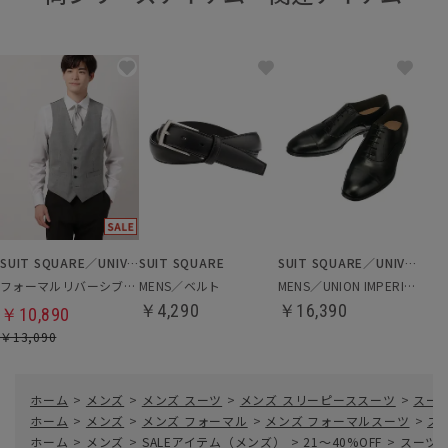
SUIT SQUARE／UNIVERSAL LANGUAGE
SUIT SQUARE
SUIT SQUARE／UNIVERSAL LANGUAGE
フォーマルリバーシブルジレ
MENS／ベルト
MENS／UNION IMPERIAL監修／ストレートチップシューズ
￥4,290
￥16,390
￥10,890
￥13,090
ホーム
>
メンズ
>
メンズ スーツ
>
メンズ スリーピーススーツ
>
スー
ホーム
>
メンズ
>
メンズ フォーマル
>
メンズ フォーマルスーツ
>
ス
ホーム
>
メンズ
>
SALEアイテム（メンズ）
>
21～40%OFF
>
スーツ