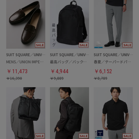
SUIT SQUARE／UNIVERSAL LANGUAGE
SUIT SQUARE／UNIVERSAL LANGUAGE
SUIT SQUARE／UNIVERSAL LANGUAGE
MENS／UNION IMPERIAL監修／コインローファー
最高バッグ／バックパック
春夏／テーパードパンツ
￥
11,473
￥
4,944
￥
6,152
￥
16,390
￥
9,889
￥
8,789