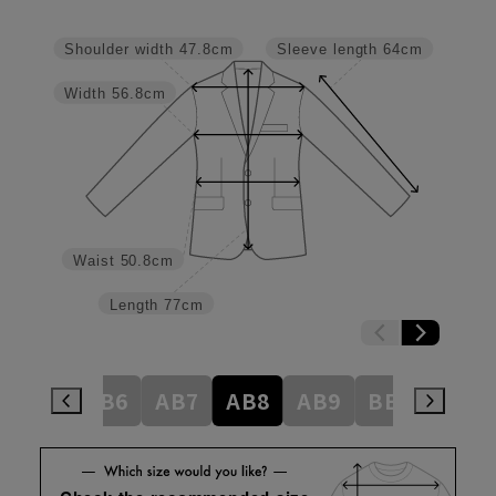
Shoulder width
47.8cm
Sleeve length
64cm
Width
56.8cm
Waist
50.8cm
Length
77cm
AB5
AB6
AB7
AB8
AB9
BE3
BE4