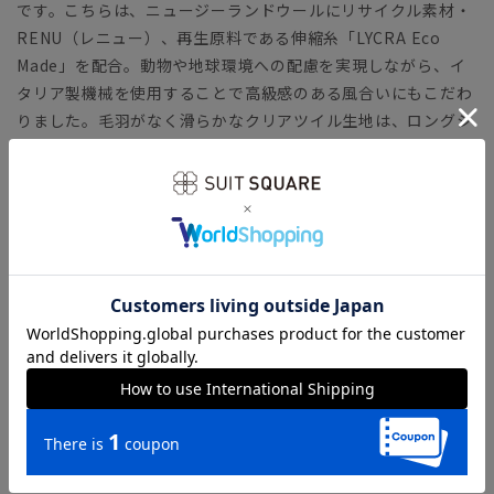
です。こちらは、ニュージーランドウールにリサイクル素材・
RENU（レニュー）、再生原料である伸縮糸「LYCRA Eco
Made」を配合。動物や地球環境への配慮を実現しながら、イ
タリア製機械を使用することで高級感のある風合いにもこだわ
りました。毛羽がなく滑らかなクリアツイル生地は、ロングシ
ーズン着用可能です。縦・横に伸びる2WAYストレッチ機能付
きなので、窮屈感を軽減し快適な着心地に◎
【機能】
ウォッシャブル／汚れてもご家庭で簡単にお洗濯が可能です。
スリーピーススーツを着るシーンや着こなしにお悩みの方は...
◆スリーピーススーツの着こなし術｜ビジネスシーンにおすす
めのコーディネートをご紹介
おすすめの洗えるスーツが知りたい方は...
◆洗えるスーツ（ウォッシャブルスーツ）のおすすめ12選！コ
スパのいい選び方や洗い方を解説