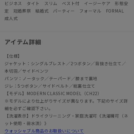
ビジネス タイト スリム ベスト付 イージーケア 形態安
定 冠婚葬祭 結婚式 パーティー フォーマル FORMAL
成人式
アイテム詳細
【仕様】
ジャケット：シングルブレスト／2つボタン／背抜き仕立て／
本切羽／サイドベンツ
パンツ：ノータック／テーパード／膝まで裏地
ジレ：5つボタン／サイドベルト／総裏仕立て
【モデル】MODERN CLASSIC MODEL（CH22）
※モデルにより仕上がりサイズが異なります。下記のサイズ詳
細を必ずご確認下さい。
【洗濯表示】ドライクリーニング・家庭洗濯可《洗濯機可（ネ
ット使用・弱水流）》
ウォッシャブル商品のお取扱いについて