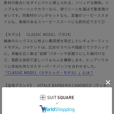
素材の風合いをダイレクトに感じられる、ソリッドな無地。シ
ンプルなベーシックカラーなら、使うシーンを選ばず重宝請け
合いです。同素材のジレがセットなら、定番のツーピーススタ
イルも、風格のあるスリーピーススーツにも即対応できて◎
【モデル】 CLASSIC MODEL（TR24）
細身のルックスと心地よい着用感を両立したレギュラーフィッ
トモデル。ジャケットは、広めのラペルや段返りでクラシック
に。背幅を広く取る“前肩”パターンや前振りにした袖付けな
ど、高度な技術で逞しいフォルムを構築します。ヒップ～ワタ
リに余裕を持たせたテーパードパンツを合わせました。
「CLASSIC MODEL（クラシック・モデル）」とは？
【生地ブランド】 VITALE BARBERIS CANONICO（ヴィタ
ーレ・バルべリス・カノニコ）
1936年イタリア・ビエラ地区にて創業の、イタリアを代表する
生地ブランド。糸の紡績から生地までを一貫して生産すること
により、高品質で優れたコストパフォーマンスを実現していま