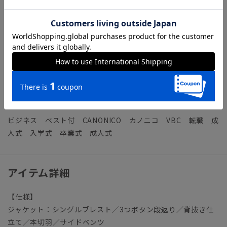
す。
SUPER110'sウールを使用したサラリとした生地。適度なハリ
と美しい艶やかさを備えており、ドレッシーかつ洗練度の高い
スタイリングを演出します。
スリーピーススーツを着るシーンや着こなしにお悩みの方は...
◆スリーピーススーツの着こなし術｜ビジネスシーンにおすす
めのコーディネートをご紹介
ビジネス ベスト付 CANONICO カノニコ VBC 転職 成
人式 入学式 卒業式 成人式
アイテム詳細
【仕様】
ジャケット：シングルブレスト／3つボタン段返り／背抜き仕
立て／本切羽／サイドベンツ