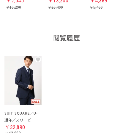
￥
7,645
￥
13,200
￥
4,389
￥
15,290
￥
26,400
￥
5,489
閲覧履歴
SUIT SQUARE／UNIVERSAL LANGUAGE
通年／スリーピーススーツ／フォーマル兼用
￥32,890