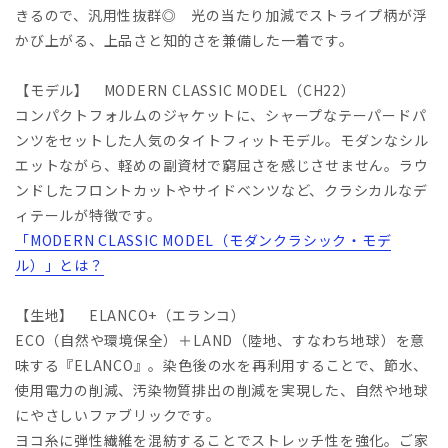
きるので、汎用性抜群◎ 光の当たり加減でストライプ柄が浮
かび上がる、上品さと知的さを兼備した一着です。
【モデル】 MODERN CLASSIC MODEL（CH22）
コンパクトフォルムのジャケットに、シャープなテーパードパ
ンツをセットした人気のタイトフィットモデル。モダンなシル
エットながら、軽めの副資材で窮屈さを感じさせません。ラウ
ンドしたフロントカットやサイドベンツなど、クラシカルなデ
ィテールが特徴です。
「MODERN CLASSIC MODEL（モダンクラシック・モデ
ル）」とは？
【生地】 ELANCO+（エランコ）
ECO（自然や環境保全）＋LAND（陸地、すなわち地球）を意
味する『ELANCO』。染色後の水を再利用することで、節水、
使用電力の削減、汚染物質排出の削減を実現した、自然や地球
にやさしいファブリックです。
ヨコ糸に弾性繊維を混紡することでストレッチ性を強化。ご家