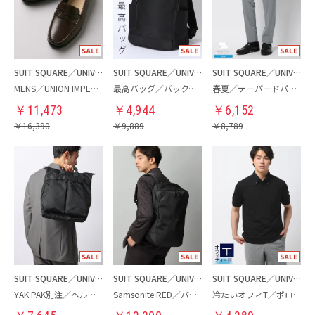
SUIT SQUARE／UNIVERSAL LANGUAGE
SUIT SQUARE／UNIVERSAL LANGUAGE
SUIT SQUARE／UNIVERSAL LANGUAGE
MENS／UNION IMPERIAL監修／コインローファー
最高バッグ／バックパック
春夏／テーパードパンツ
￥
11,473
￥
4,944
￥
6,152
￥
16,390
￥
9,889
￥
8,789
SUIT SQUARE／UNIVERSAL LANGUAGE
SUIT SQUARE／UNIVERSAL LANGUAGE
SUIT SQUARE／UNIVERSAL LANGUAGE
YAK PAK別注／ヘルメットバッグ
Samsonite RED／バックパック
冷たいオフィT／ポロシャツ