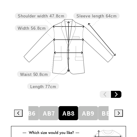
Shoulder width
47.8cm
Sleeve length
64cm
Width
56.8cm
Waist
50.8cm
Length
77cm
AB5
AB6
AB7
AB8
AB9
BE3
BE4