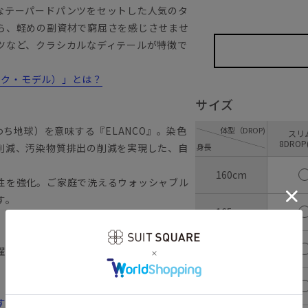
なテーパードパンツをセットした人気のタ
ら、軽めの副資材で窮屈さを感じさせませ
ツなど、クラシカルなディテールが特徴で
ラシック・モデル）」とは？
サイズ
わち地球）を意味する『ELANCO』。染色
体型（DROP)
ス
8DROP
削減、汚染物質排出の削減を実現した、自
身長
160cm
性を強化。ご家庭で洗えるウォッシャブル
す。
165cm
170cm
濯が可能です。
175cm
すすめ12選！コスパのいい選び方や洗い方