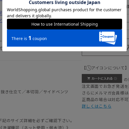
180cm
入荷
みの方は...
シーンにおすすめのコーディネートをご紹
185cm
ーケア 形態安定 冠婚葬祭 礼服 結婚
式
【
アイコンについて
の
注文画面でお急ぎ発送を
背抜き仕立て／本切羽／サイドベンツ
さらにメルマガ会員様は
正商品の場合は対応不可
詳しくはこちら
）
下記のサイズ詳細を必ずご確認下さい。
《洗濯機可（ネット使用・弱水流）》