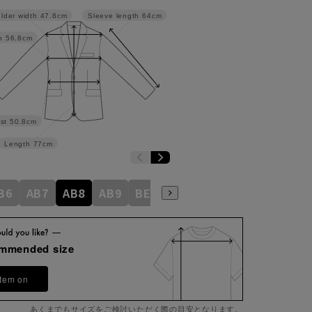
lder width
47.8cm
Sleeve length
64cm
h
56.8cm
st
50.8cm
Length
77cm
B6
AB7
AB8
AB9
BE3
BE4
BE5
BE6
BE7
ommended size
item on
あくまでもサイズをご検討いただく際の目安となります。