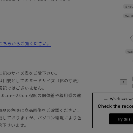
Shou
Widt
詳細はこちらからご覧ください。
Wai
上記のサイズ表をご覧下さい。
は目安としてのヌードサイズ（体の寸法）
A3
A4
A5
A6
A7
A8
A9
AB3
AB4
AB5
A
表記ではございません。
0cm～2.0cm程度の個体差や着用感の違
Check the rec
商品の色味は商品画像をご確認ください。
載しておりますが、パソコン環境により色
Try this 
承下さいませ。