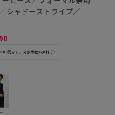
ン／シャドーストライプ／
90
,963円
から。分割手数料無料
ー