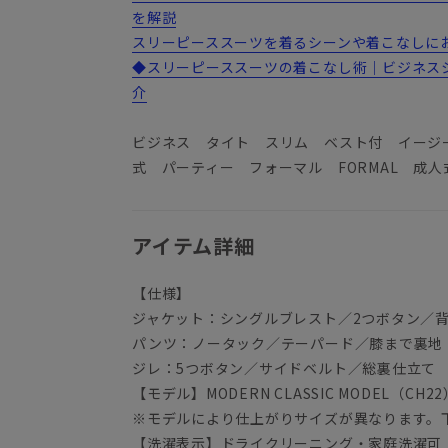
を解説
スリーピーススーツを着るシーンや着こなしにお悩
◆スリーピーススーツの着こなし術｜ビジネス
介
ビジネス タイト スリム ベスト付 イージ
式 パーティー フォーマル FORMAL 成人
アイテム詳細
【仕様】
ジャケット：シングルブレスト／2つボタン／
パンツ：ノータック／テーパード／膝まで裏地
ジレ：5つボタン／サイドベルト／総裏仕立て
【モデル】MODERN CLASSIC MODEL（CH22
※モデルにより仕上がりサイズが異なります。
【洗濯表示】ドライクリーニング・家庭洗濯可