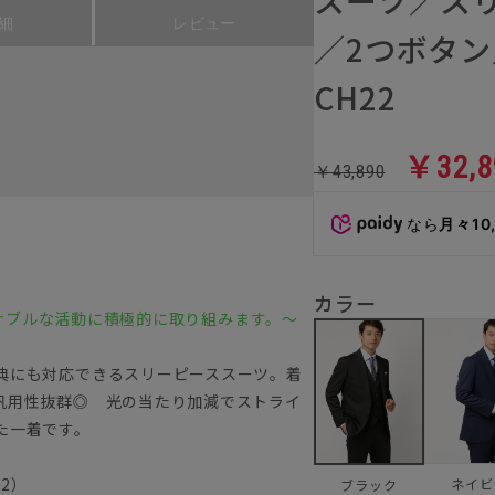
細
レビュー
／2つボタ
CH22
￥32,8
￥43,890
なら
月々10
カラー
ステナブルな活動に積極的に取り組みます。～
典にも対応できるスリーピーススーツ。着
汎用性抜群◎ 光の当たり加減でストライ
た一着です。
22）
ネイビ
ブラック