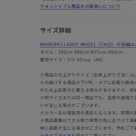
ウォッシャブル商品のお取扱いについて
サイズ詳細
MODERN CLASSIC MODEL（CH22）の
モデル：180cm B90cm W75cm H92cm
着用サイズ：175-6Drop（A6）
※商品の仕上がりサイズ（出来上がり寸法）は
※お届けする商品の下げ札・タグに記載の数値
YA3
のため上記表示と異なる場合がありますが、誤
※同サイズまたは同一商品でも、生産の過程で1.
いが生じる場合がございます。
※カラー名は管理用の表記となります。実際の
※商品画像はできる限り実際の色に近づけて掲
味に誤差が生じる場合がございます。予めご了
※
サイズガイド
も併せてご覧ください。