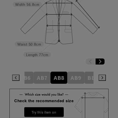
Width
56.8cm
Waist
50.8cm
Length
77cm
AB5
AB6
AB7
AB8
AB9
BE3
BE4
Check the recommended size
Try this item on