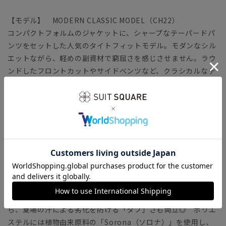
【モデル】 MODERN CLASSIC MODEL（CH22）
コンパクトフォルムのジャケットに、シャープなテーパードパ
ンツをセットした人気のタイトフィットモデル。モダンなシル
エットながら、軽めの副資材で窮屈さを感じさせません。ラウ
ンドしたフロントカットやサイドベンツなど、クラシカルなデ
ィテールが特徴です。
「MODERN CLASSIC MODEL（モダンクラシック・モデ
ル）」とは？
【生地】 Sustainable Tough Stretch - Cool Fabric - （サス
テナブル タフ ストレッチ クールファブリック）
通気性の良い、夏向けトロピカル生地を使用。着用時のストレ
スを軽減してくれるストレッチ性、防シワといった機能性に加
え、ひんやり感じる接触冷感機能もプラスしました。ウールに
ポリエステルを混紡することで、柔らかな肌触りがありなが
ら、夏場の汗による劣化を防げる「タフ」さも両立◎ ポリエ
ステルには植物由来原料の「Sorona（ソロナ）」を使用し、