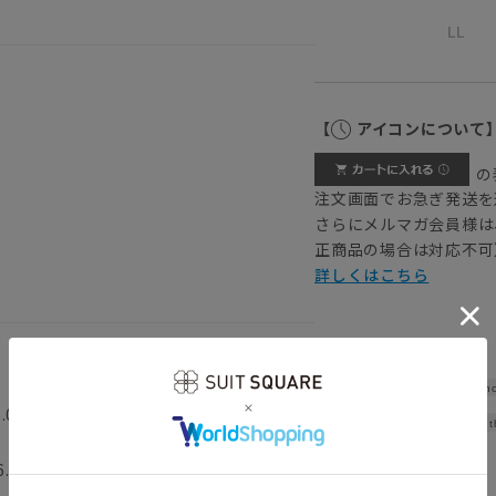
LL
【
アイコンについて
の
注文画面でお急ぎ発送を
さらにメルマガ会員様は
正商品の場合は対応不可
詳しくはこちら
Sho
0.0cm ウエスト89.0cm ヒップ
Widt
6.0cm ウエスト95.0cm ヒップ