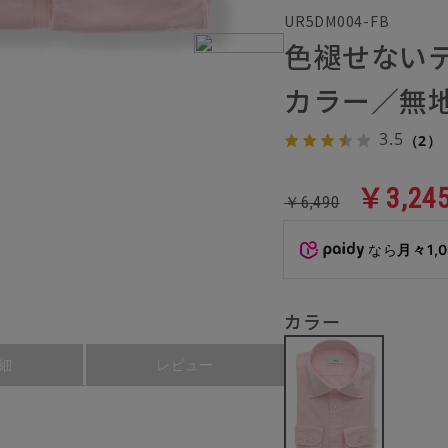
UR5DM004-FB
色褪せない
カラー／無地
3.5
（2）
￥3,24
￥6,490
なら
月々1,
カラー
細
レビュー