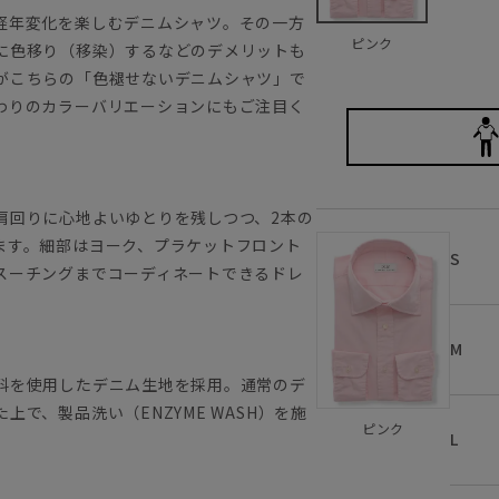
経年変化を楽しむデニムシャツ。その一方
ピンク
に色移り（移染）するなどのデメリットも
がこちらの「色褪せないデニムシャツ」で
わりのカラーバリエーションにもご注目く
肩回りに心地よいゆとりを残しつつ、2本の
ます。細部はヨーク、プラケットフロント
S
スーチングまでコーディネートできるドレ
M
料を使用したデニム生地を採用。通常のデ
で、製品洗い（ENZYME WASH）を施
ピンク
L