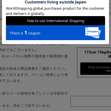
2.0cm ウエスト101.0cm ヒップ
Wai
18.0cm ウエスト107.0cm ヒップ
上記のサイズ表をご覧下さい。
は目安としてのヌードサイズ（体の寸法）
表記ではございません。
173cm 70kgR
0cm～2.0cm程度の個体差や着用感の違
Find out more
商品の色味は商品画像をご確認ください。
ty
載しておりますが、パソコン環境により色
承下さいませ。
一部カラーの販売を終了している可能性が
います。予めご了承下さいませ。