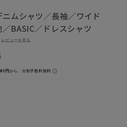
デニムシャツ／長袖／ワイド
／BASIC／ドレスシャツ
レビューを見る
5
081円
から。分割手数料無料