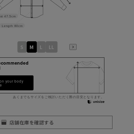
st
47.5cm
Length
80cm
S
M
L
LL
ecommended
M
 on your body
pe
あくまでもサイズをご検討いただく際の目安となります。