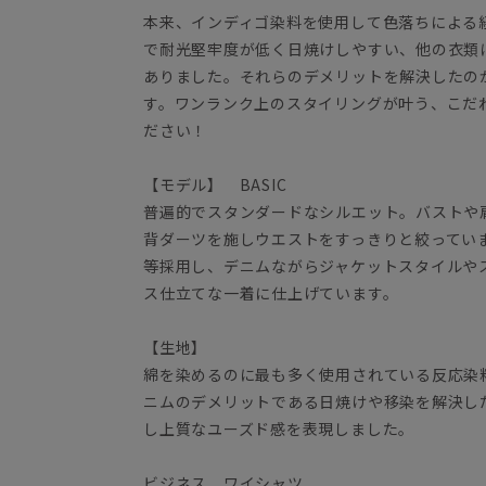
本来、インディゴ染料を使用して色落ちによる
で耐光堅牢度が低く日焼けしやすい、他の衣類
ありました。それらのデメリットを解決したの
す。ワンランク上のスタイリングが叶う、こだ
ださい！
【モデル】 BASIC
普遍的でスタンダードなシルエット。バストや
背ダーツを施しウエストをすっきりと絞ってい
等採用し、デニムながらジャケットスタイルや
ス仕立てな一着に仕上げています。
【生地】
綿を染めるのに最も多く使用されている反応染
ニムのデメリットである日焼けや移染を解決した上
し上質なユーズド感を表現しました。
ビジネス ワイシャツ