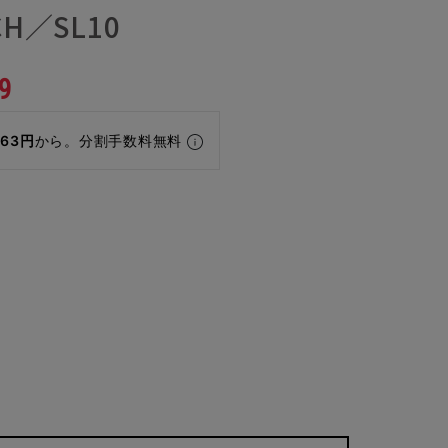
H／SL10
9
463円
から。分割手数料無料