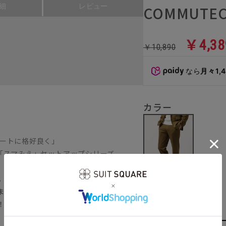
細
レビュー
COMMUTEC
￥4,38
￥10,890
なら
月々1,
カラー
ートに格好良く」
「スマみえ」セットアップシリーズ
測。スキャンデータをもとに30代男性を中心
ブラウン
ました。身体にフィットしてスマートにみ
い！