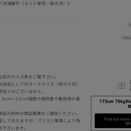
《洗濯機可（ネット使用・弱水流）》
H
Thick
上記のサイズ表をご覧下さい。
は目安としてのヌードサイズ（体の寸法）
表記ではございません。
0cm～2.0cm程度の個体差や着用感の違
173cm 70kgR
商品の色味は商品画像をご確認ください。
Find out more
載しておりますが、パソコン環境により色
ty
承下さいませ。