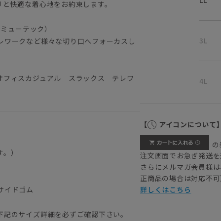
LL
リと快適な着心地をお約束します。
コミューテック）
3L
レワークなど様々な切り口へフォーカスし
オフィスカジュアル スラックス テレワ
4L
【
アイコンについて
の
す。）
注文画面でお急ぎ発送を
さらにメルマガ会員様は
正商品の場合は対応不可
サイドゴム
詳しくはこちら
下記のサイズ詳細を必ずご確認下さい。