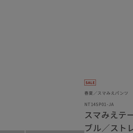
春夏／スマみえパンツ
NT14SP01-JA
スマみえテ
ブル／スト