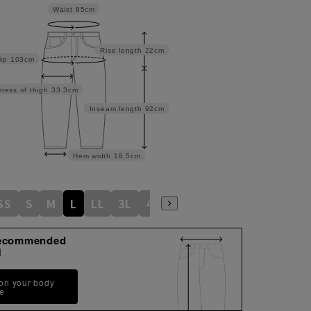
Waist
85cm
Rise length
22cm
ip
103cm
ness of thigh
33.3cm
Inseam length
92cm
Hem width
18.5cm
SS
S
M
L
LL
3L
4L
5L
ecommended
M
 on your body
pe