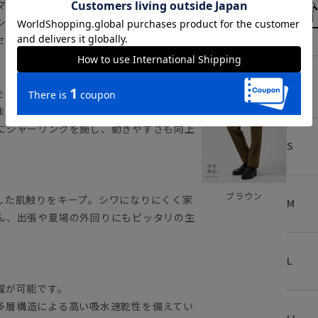
マートシルエットに加え、抜群のストレッ
シワ性・吸水速乾と機能面も充実◎ 単品
セットアップとしても着用可能。
SS
を加味したテーパードパンツ。腰回りやヒ
まるように身体にフィットします。スマー
にシャーリングを施し、動きやすさも向上
S
ブラウン
した肌触りをキープ。シワになりにくく家
M
ん、出張や夏場の外回りにもピッタリの生
L
濯が可能です。
特殊多層構造による高い吸水速乾性を備えてい