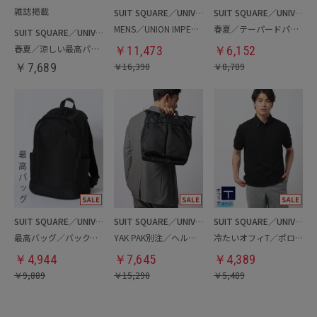
SUIT SQUARE／UNIVERSAL LANGUAGE
SUIT SQUARE／UNIVERSAL LANGUAGE
MENS／UNION IMPERIAL監修／コインローファー
春夏／テーパードパンツ
SUIT SQUARE／UNIVERSAL LANGUAGE
春夏／涼しい最高パンツ
￥
11,473
￥
6,152
￥
7,689
￥
16,390
￥
8,789
SUIT SQUARE／UNIVERSAL LANGUAGE
SUIT SQUARE／UNIVERSAL LANGUAGE
SUIT SQUARE／UNIVERSAL LANGUAGE
最高バッグ／バックパック
YAK PAK別注／ヘルメットバッグ
冷たいオフィT／ポロシャツ
￥
4,944
￥
7,645
￥
4,389
￥
9,889
￥
15,290
￥
5,489