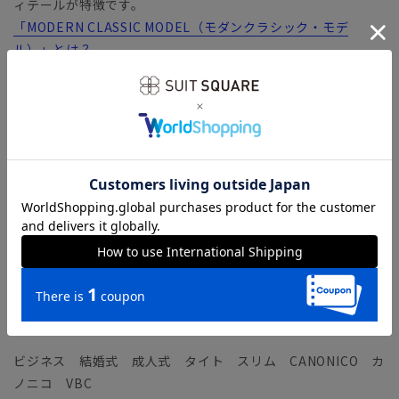
ィテールが特徴です。
「MODERN CLASSIC MODEL（モダンクラシック・モデ
ル）」とは？
【生地ブランド】 VITALE BARBERIS CANONICO（ヴィタ
ーレ・バルべリス・カノニコ）
1936年イタリア・ビエラ地区にて創業の、イタリアを代表する
生地ブランド。糸の紡績から生地までを一貫して生産すること
により、高品質で優れたコストパフォーマンスを実現していま
す。
カノニコ社が特別に交配して生まれた絶妙な“21マイクロンウ
ール”を使用した「ラスティックトロピカル」。シワになりに
くく、強度や耐久性に優れた実用性に富んだファブリックで
す。さらっとドライタッチな風合いを有し、英国的な味のある
ヴィンテージルックも魅力。
ビジネス 結婚式 成人式 タイト スリム CANONICO カ
ノニコ VBC