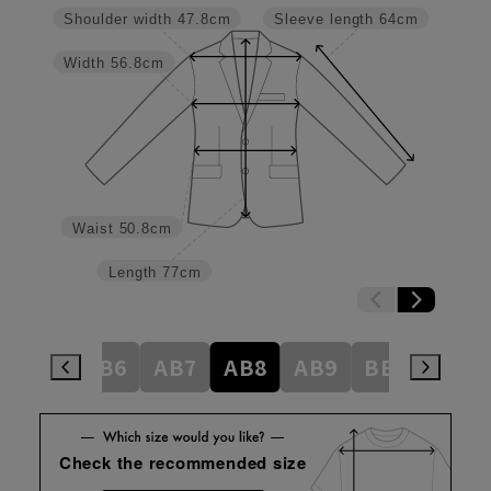
Shoulder width
47.8cm
Sleeve length
64cm
Width
56.8cm
Waist
50.8cm
Length
77cm
AB5
AB6
AB7
AB8
AB9
BE3
BE4
Check the recommended size