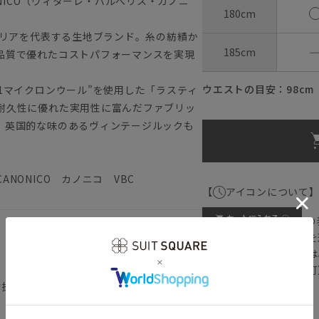
ANONICO（ヴィターレ・バルべリス・カノニ
180cm
タリアを代表する生地ブランド。糸の紡績か
185cm
品質で優れたコストパフォーマンスを実現
ウエストの目安：
98
cm
1マイクロンウール”を使用した「ラスティ
耐久性に優れた実用性に富んだファブリッ
、英国的な味のあるヴィンテージルックも
NONICO カノニコ VBC
【
アイコンについて
の
注文画面でお急ぎ発送を
さらにメルマガ会員様は
正商品の場合は対応不可
背抜き仕立て／本切羽／サイドベンツ
詳しくはこちら