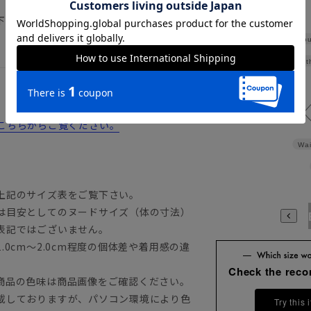
）
下記のサイズ詳細を必ずご確認下さい。
Shou
Widt
詳細はこちらからご覧ください。
Wai
上記のサイズ表をご覧下さい。
は目安としてのヌードサイズ（体の寸法）
A3
A4
A5
A6
A7
A8
A9
AB3
AB4
AB5
A
表記ではございません。
0cm～2.0cm程度の個体差や着用感の違
Check the rec
商品の色味は商品画像をご確認ください。
載しておりますが、パソコン環境により色
Try this 