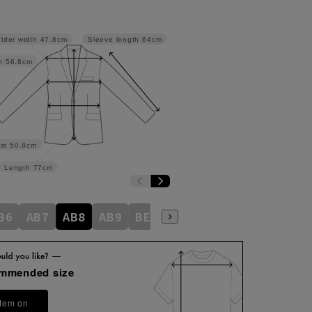
lder width
47.8cm
Sleeve length
64cm
h
56.8cm
st
50.8cm
Length
77cm
B6
AB7
AB8
AB9
BE3
BE4
BE5
BE6
BE7
ommended size
item on