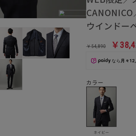
CANONI
ウインドーペ
￥38,4
￥54,890
なら
月々12
カラー
ネイビー