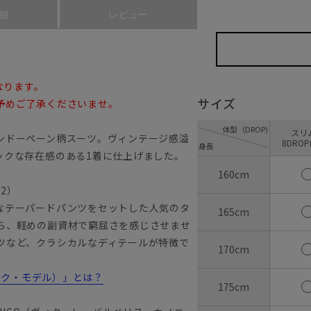
細
レビュー
なります。
サイズ
予めご了承くださいませ。
体型（DROP)
ス
ンドーペーン柄スーツ。ヴィンテージ感溢
8DROP
身長
ックな存在感のある1着に仕上げました。
160cm
22）
なテーパードパンツをセットした人気のタ
165cm
ら、軽めの副資材で窮屈さを感じさせませ
ツなど、クラシカルなディテールが特徴で
170cm
ラシック・モデル）」とは？
175cm