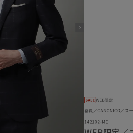
春夏／CANONICO／ス
142102-ME
WEB限定／