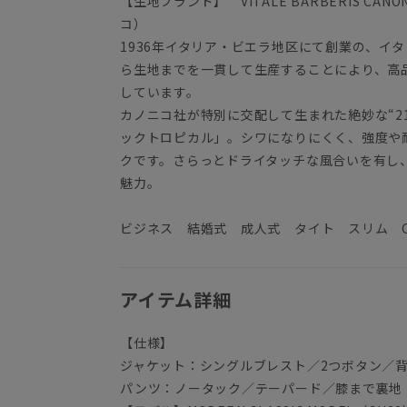
【生地ブランド】 VITALE BARBERIS C
コ）
1936年イタリア・ビエラ地区にて創業の、イ
ら生地までを一貫して生産することにより、高
しています。
カノニコ社が特別に交配して生まれた絶妙な“2
ックトロピカル」。シワになりにくく、強度や
クです。さらっとドライタッチな風合いを有し
魅力。
ビジネス 結婚式 成人式 タイト スリム CA
アイテム詳細
【仕様】
ジャケット：シングルブレスト／2つボタン／
パンツ：ノータック／テーパード／膝まで裏地