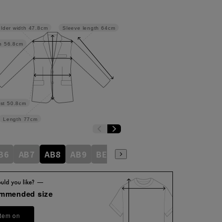
lder width
47.8cm
Sleeve length
64cm
h
56.8cm
st
50.8cm
Length
77cm
B6
AB7
AB8
AB9
BE3
BE4
BE5
BE6
BE7
ommended size
item on