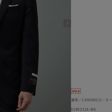
通年／CANONICO／ス
0190231A-MA