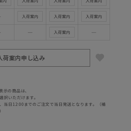
案内
入荷案内
入荷案内
入荷案内
―
入荷案内
入荷案内
入荷案内
―
―
―
入荷案内
入荷案内申し込み
】
表示の商品は、
選択いただけます。
、当日12:00までのご注文で当日発送となります。（補
）