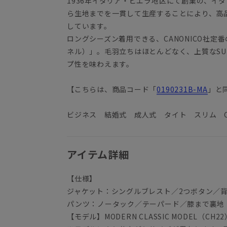
1936年イタリア・ビエラ地区にて創業の、イ
ら生地までを一貫して生産することにより、高
しています。
ロングシーズン着用できる、CANONICO社定番
ネル）」。毛羽立ちはほとんどなく、上質なSUP
プ性を味わえます。
【こちらは、商品コード「
0190231B-MA
」と
ビジネス 結婚式 成人式 タイト スリム CA
アイテム詳細
【仕様】
ジャケット：シングルブレスト／2つボタン／
パンツ：ノータック／テーパード／膝まで裏地
【モデル】MODERN CLASSIC MODEL（CH22