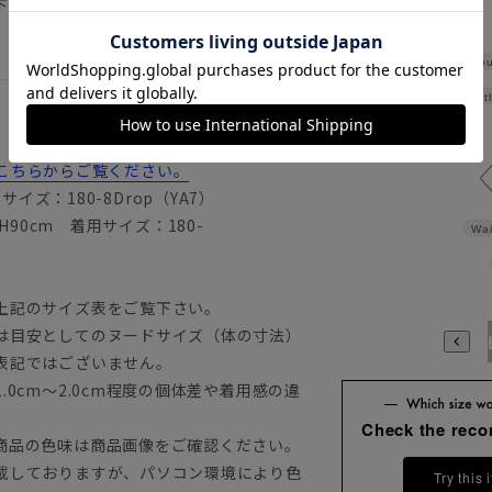
下記のサイズ詳細を必ずご確認下さい。
Shou
Widt
詳細はこちらからご覧ください。
用サイズ：180-8Drop（YA7）
 H90cm 着用サイズ：180-
Wai
上記のサイズ表をご覧下さい。
は目安としてのヌードサイズ（体の寸法）
A3
A4
A5
A6
A7
A8
A9
AB3
AB4
AB5
A
表記ではございません。
0cm～2.0cm程度の個体差や着用感の違
Check the rec
商品の色味は商品画像をご確認ください。
載しておりますが、パソコン環境により色
Try this 