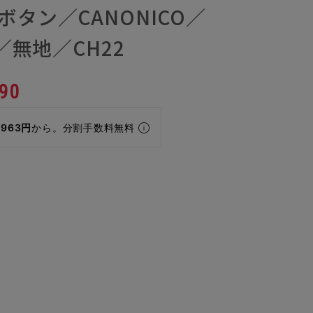
ボタン／CANONICO／
E／無地／CH22
90
,963円
から。分割手数料無料