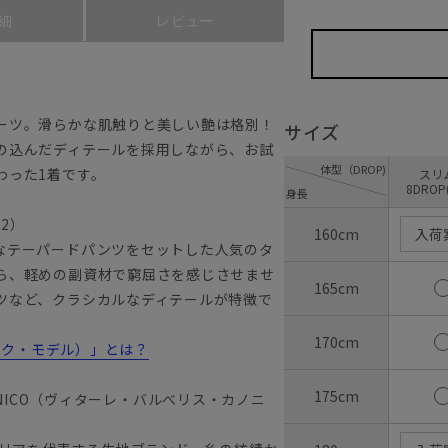
細
レビュー
ーツ。滑らかな肌触りと美しい艶は格別！
サイズ
の込んだディテールを採用しながら、お試
体型（DROP)
わった1着です。
ス
8DROP
身長
22）
160cm
入荷
なテーパードパンツをセットした人気のタ
ら、軽めの副資材で窮屈さを感じさせませ
165cm
ツなど、クラシカルなディテールが特徴で
170cm
ラシック・モデル）」とは？
175cm
ANONICO（ヴィターレ・バルべリス・カノニ