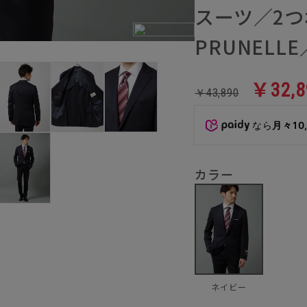
スーツ／2つ
PRUNELL
￥32,8
￥43,890
なら
月々10
カラー
ネイビー