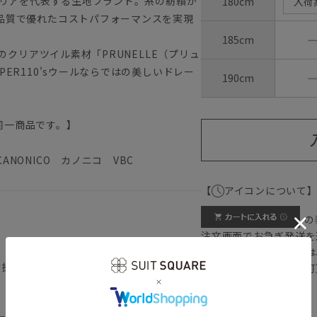
タリアを代表する生地ブランド。糸の紡績か
180cm
入荷
品質で優れたコストパフォーマンスを実現
185cm
のクリアツイル素材「PRUNELLE（プリュ
ER110'sウールならではの美しいドレー
190cm
同一商品です。】
NONICO カノニコ VBC
【
アイコンについて
の
注文画面でお急ぎ発送を
さらにメルマガ会員様は
背抜き仕立て／本切羽／サイドベンツ
正商品の場合は対応不可
詳しくはこちら
）