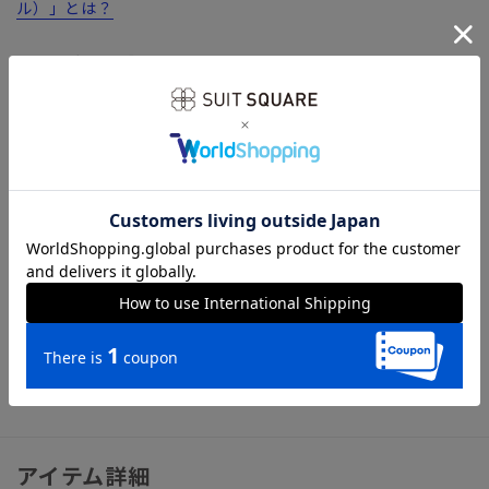
ル）」とは？
【生地ブランド】 VITALE BARBERIS CANONICO（ヴィタ
ーレ・バルべリス・カノニコ）
1936年イタリア・ビエラ地区にて創業の、イタリアを代表する
生地ブランド。糸の紡績から生地までを一貫して生産すること
により、高品質で優れたコストパフォーマンスを実現していま
す。
ロングシーズン着用できる、CANONICO社定番のクリアツイル
素材「PRUNELLE（プリュネル）」。毛羽立ちはほとんどな
く、上質なSUPER110'sウールならではの美しいドレープ性を
味わえます。
ビジネス 結婚式 成人式 タイト スリム CANONICO カ
ノニコ VBC
アイテム詳細