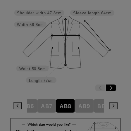
Shoulder width
47.8cm
Sleeve length
64cm
Width
56.8cm
Waist
50.8cm
Length
77cm
AB5
AB6
AB7
AB8
AB9
BE3
BE4