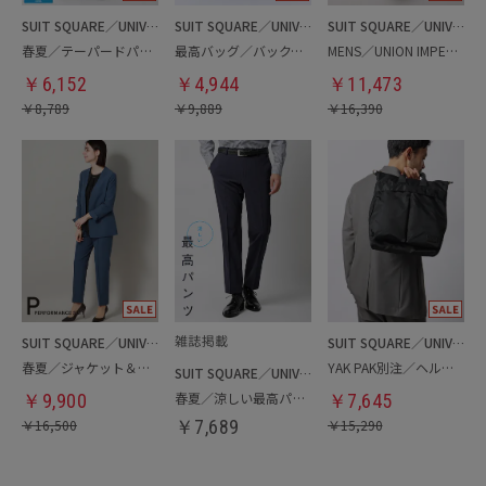
SUIT SQUARE／UNIVERSAL LANGUAGE
SUIT SQUARE／UNIVERSAL LANGUAGE
SUIT SQUARE／UNIVERSAL LANGUAGE
春夏／テーパードパンツ
最高バッグ／バックパック
MENS／UNION IMPERIAL監修／コインローファー
￥
6,152
￥
4,944
￥
11,473
￥
8,789
￥
9,889
￥
16,390
SUIT SQUARE／UNIVERSAL LANGUAGE／WHITE
SUIT SQUARE／UNIVERSAL LANGUAGE
春夏／ジャケット＆パンツセットアップ／洗濯ネット付き
YAK PAK別注／ヘルメットバッグ
SUIT SQUARE／UNIVERSAL LANGUAGE
春夏／涼しい最高パンツ
￥
9,900
￥
7,645
￥
16,500
￥
7,689
￥
15,290