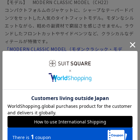
【モデル】 MODERN CLASSIC MODEL（CH22）
コンパクトフォルムのジャケットに、シャープなテーパードパ
ンツをセットした人気のタイトフィットモデル。モダンなシル
エットながら、軽めの副資材で窮屈さを感じさせません。ラウ
ンドしたフロントカットやサイドベンツなど、クラシカルなデ
ィテールが特徴です。
「MODERN CLASSIC MODEL（モダンクラシック・モデ
ル）」とは？
【生地】
バネのようならせん状の分子構造を有する繊維
「SOLOTEX（ソロテックス）」生地。心地よいストレッチ性
がありながら、形態安定性にも優れています。適度な厚みとハ
リが嬉しい、安心感のあるファブリックです。ウールライクな
風合いが特徴のポリエステル100％素材を使用。素材特性であ
る防シワ性に加え、タテヨコ伸びるストレッチ性と機能面に優
れています。