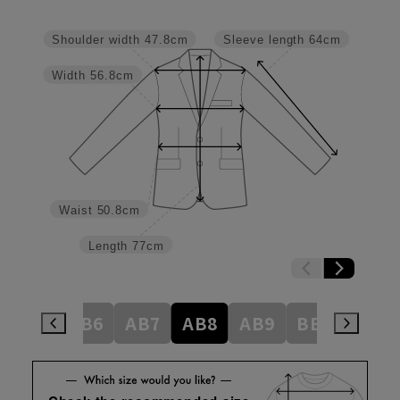
Shoulder width
47.8cm
Sleeve length
64cm
Width
56.8cm
Waist
50.8cm
Length
77cm
AB5
AB6
AB7
AB8
AB9
BE3
BE4