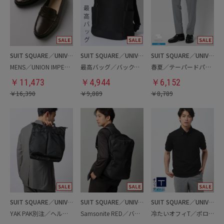
SUIT SQUARE／UNIVERSAL LANGUAGE
SUIT SQUARE／UNIVERSAL LANGUAGE
SUIT SQUARE／UNIVERSAL LANGUAGE
MENS／UNION IMPERIAL監修／コインローファー
最高バッグ／バックパック
春夏／テーパードパンツ
￥
11,473
￥
4,944
￥
6,152
￥
16,390
￥
9,889
￥
8,789
SUIT SQUARE／UNIVERSAL LANGUAGE
SUIT SQUARE／UNIVERSAL LANGUAGE
SUIT SQUARE／UNIVERSAL LANGUAGE
YAK PAK別注／ヘルメットバッグ
Samsonite RED／バックパック
冷たいオフィT／ポロシャツ