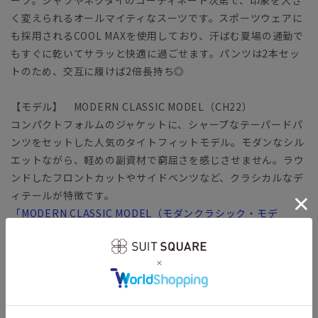
く変えられるオールマイティなスーツです。スポーツウェアに
も採用されるCOOL MAXを使用しており、汗ばむ夏場の通勤で
もすぐに乾いてサラッと快適に過ごせます。パンツは2本セッ
トのため、交互に履けば2倍長持ち◎
【モデル】 MODERN CLASSIC MODEL（CH22）
コンパクトフォルムのジャケットに、シャープなテーパードパ
ンツをセットした人気のタイトフィットモデル。モダンなシル
エットながら、軽めの副資材で窮屈さを感じさせません。ラウ
ンドしたフロントカットやサイドベンツなど、クラシカルなデ
ィテールが特徴です。
「MODERN CLASSIC MODEL（モダンクラシック・モデ
ル）」とは？
【生地】
清涼感のあるトロピカル生地を使用。一般的なポリエステルよ
りも細い糸を使用し、軽やか＆ウールのようなハリ感のある風