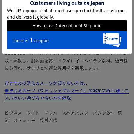
合いに仕上げました。着用した際にひんやり冷たく感じる“接
触冷感”や、吸汗速乾など汗ばむ季節にも重宝◎ グッと伸び
る2WAYストレッチやウォッシャブル性も備えた、機能も盛り
だくさんなファブリックです。
【機能】
ウォッシャブル／汚れてもご家庭で簡単にお洗濯が可能です。
COOL MAX（クールマックス）／綿の5倍のスピードで汗を吸
収・蒸散し、肌表面を常にドライに保つハイテク素材。通気性
にも優れ、サラリと快適な着用感を実現します。
おすすめの洗えるスーツが知りたい方は...
◆洗えるスーツ（ウォッシャブルスーツ）のおすすめ12選！コ
スパのいい選び方や洗い方を解説
ビジネス タイト スリム スペアパンツ パンツ2本 清
涼 ストレッチ 接触冷感