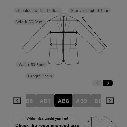
Shoulder width
47.8cm
Sleeve length
64cm
Width
56.8cm
Waist
50.8cm
Length
77cm
AB5
AB6
AB7
AB8
AB9
BE3
BE4
Check the recommended size