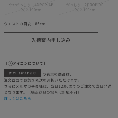
ややがっしり 4DROP(AB
がっしり 2DROP(BE
体)×190cm
体)×190cm
ウエストの目安：
86
cm
入荷案内申し込み
【
アイコンについて】
の表示の商品は、
注文画面でお急ぎ発送を選択いただけます。
さらにメルマガ会員様は、当日12:00までのご注文で当日発送
となります。（補正商品の場合は対応不可）
詳しくはこちら