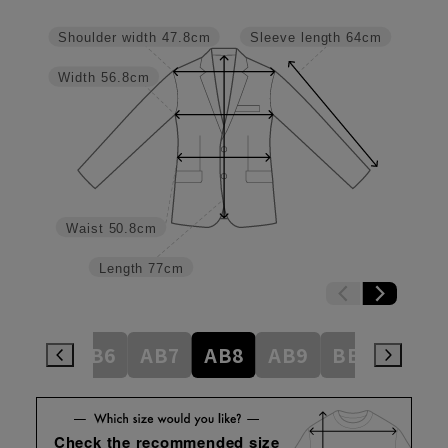
Shoulder width
47.8cm
Sleeve length
64cm
Width
56.8cm
Waist
50.8cm
Length
77cm
AB5
AB6
AB7
AB8
AB9
BE3
BE4
Check the recommended size