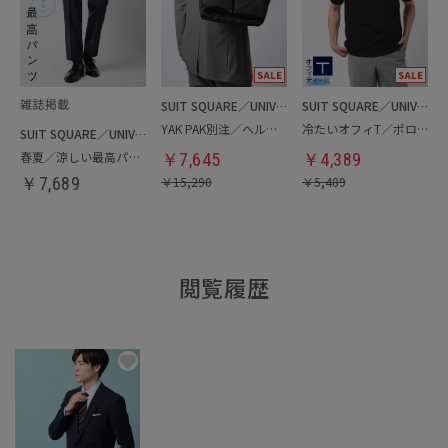
SUIT SQUARE／UNIVERSAL LANGUAGE
SUIT SQUARE／UNIVERSAL LANGUAGE
YAK PAK別注／ヘルメットバッグ
冷たいオフィT／ポロシャツ
SUIT SQUARE／UNIVERSAL LANGUAGE
春夏／涼しい最高パンツ
￥
7,645
￥
4,389
￥
7,689
￥
15,290
￥
5,489
閲覧履歴