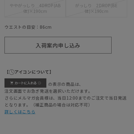
ややがっしり 4DROP(AB
がっしり 2DROP(BE
体)×190cm
体)×190cm
ウエストの目安：
86
cm
入荷案内申し込み
【
アイコンについて】
の表示の商品は、
注文画面でお急ぎ発送を選択いただけます。
さらにメルマガ会員様は、当日12:00までのご注文で当日発送
となります。（補正商品の場合は対応不可）
詳しくはこちら