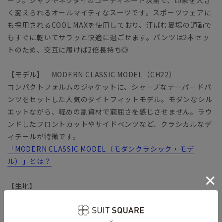
く変えられるオールマイティなスーツです。スポーツウェアに
も採用されるCOOL MAXを使用しており、汗ばむ夏場の通勤で
もすぐに乾いてサラッと快適に過ごせます。パンツは2本セッ
トのため、交互に履けば2倍長持ち◎
【モデル】 MODERN CLASSIC MODEL（CH22）
コンパクトフォルムのジャケットに、シャープなテーパードパ
ンツをセットした人気のタイトフィットモデル。モダンなシル
エットながら、軽めの副資材で窮屈さを感じさせません。ラウ
ンドしたフロントカットやサイドベンツなど、クラシカルなデ
ィテールが特徴です。
「MODERN CLASSIC MODEL（モダンクラシック・モデ
ル）」とは？
【生地】
清涼感のあるトロピカル生地を使用。一般的なポリエステルよ
りも細い糸を使用し、軽やか＆ウールのようなハリ感のある風