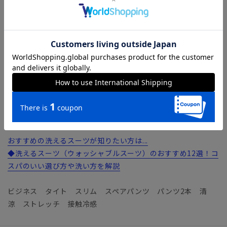
合いに仕上げました。着用した際にひんやり冷たく感じる“接
触冷感”や、吸汗速乾など汗ばむ季節にも重宝◎ グッと伸び
る2WAYストレッチやウォッシャブル性も備えた、機能も盛り
だくさんなファブリックです。
【機能】
ウォッシャブル／汚れてもご家庭で簡単にお洗濯が可能です。
COOL MAX（クールマックス）／綿の5倍のスピードで汗を吸
収・蒸散し、肌表面を常にドライに保つハイテク素材。通気性
にも優れ、サラリと快適な着用感を実現します。
おすすめの洗えるスーツが知りたい方は...
◆洗えるスーツ（ウォッシャブルスーツ）のおすすめ12選！コ
スパのいい選び方や洗い方を解説
ビジネス タイト スリム スペアパンツ パンツ2本 清
涼 ストレッチ 接触冷感