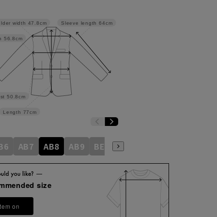
lder width
47.8cm
Sleeve length
64cm
h
56.8cm
st
50.8cm
Length
77cm
B6
AB7
AB8
AB9
BE3
BE4
BE5
BE6
BE7
ommended size
item on