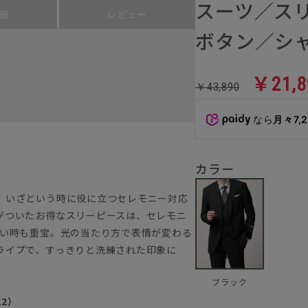
スーツ／ス
細
レビュー
ボタン／シャ
￥21,8
￥43,890
なら
月々7,
カラー
。いざという時に役に立つセレモニー対応
がついたお得なスリーピースは、セレモニ
たい時も重宝。光の当たり方で表情が変わる
ライプで、すっきりと洗練された印象に
ブラック
22）