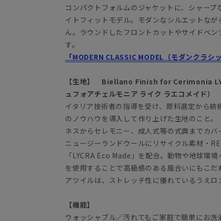
コンパクトフォルムのジャケットに、シャープ
イトフィットモデル。モダンなシルエットなが
ん。ラウンドしたフロントカットやサイドベン
す。
「MODERN CLASSIC MODEL（モダンク
【生地】 Biellano Finish for Cerimon
ュフォアチェルモニア ライク ラエコメイド）
イタリア技術者の指導を受け、原料選定から紡
のノウハウを導入して作り上げた生地のこと。「C
ネスからセレモニー、成人式等の式典までカバ
ニュージーランドウールにリサイクル素材・RE
「LYCRA Eco Made」を配合。動物や地
を使用することで高級感のある風合いにもこだ
アツイルは、ストレッチ性に優れているうえ
【機能】
ウォッシャブル／汚れてもご家庭で簡単にお洗