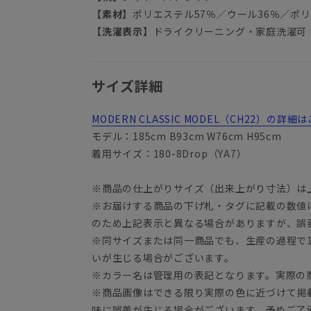
【素材】
ポリエステル57％／ウール36％／ポ
【洗濯表示】
ドライクリーニング・家庭洗濯可
サイズ詳細
MODERN CLASSIC MODEL（CH22）の
モデル：185cm B93cm W76cm H95cm
着用サイズ：180-8Drop（YA7）
※商品の仕上がりサイズ（出来上がり寸法）は
※お届けする商品の下げ札・タグに記載の数値
YA3
のため上記表示と異なる場合がありますが、誤
※同サイズまたは同一商品でも、生産の過程で1.
いが生じる場合がございます。
※カラー名は管理用の表記となります。実際の
※商品画像はできる限り実際の色に近づけて掲
味に誤差が生じる場合がございます。予めご了