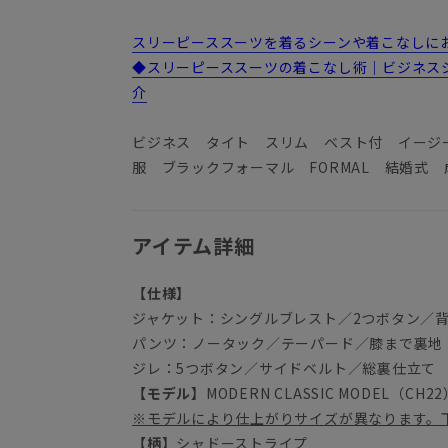
スリーピーススーツを着るシーンや着こなしにお悩
◆スリーピーススーツの着こなし術｜ビジネス
介
ビジネス タイト スリム ベスト付 イージ
服 ブラックフォーマル FORMAL 結婚式 
アイテム詳細
【仕様】
ジャケット：シングルブレスト／2つボタン／
パンツ：ノータック／テーパード／膝まで裏地
ジレ：5つボタン／サイドベルト／総裏仕立て
【モデル】
MODERN CLASSIC MODEL（CH2
※モデルにより仕上がりサイズが異なります。
【柄】
シャドーストライプ