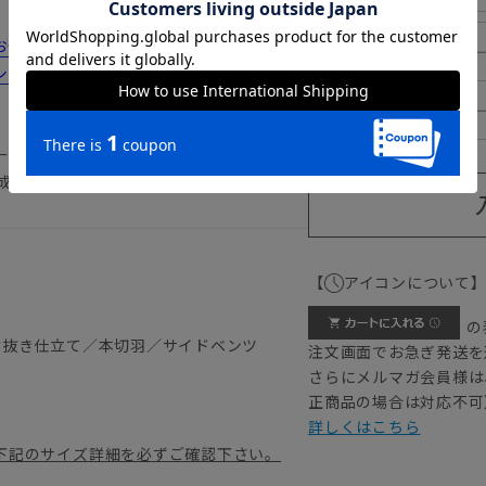
みの方は...
185cm
シーンにおすすめのコーディネートをご紹
190cm
ーケア 形態安定 冠婚葬祭 礼服 喪
成人式
【
アイコンについて
の
背抜き仕立て／本切羽／サイドベンツ
注文画面でお急ぎ発送を
さらにメルマガ会員様は
正商品の場合は対応不可
2）
詳しくはこちら
下記のサイズ詳細を必ずご確認下さい。