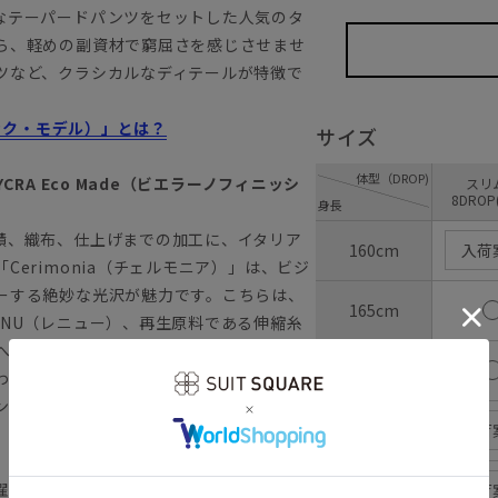
なテーパードパンツをセットした人気のタ
ら、軽めの副資材で窮屈さを感じさせませ
ツなど、クラシカルなディテールが特徴で
ラシック・モデル）」とは？
サイズ
体型（DROP)
ia LYCRA Eco Made（ビエラーノフィニッシ
ス
8DROP
身長
績、織布、仕上げまでの加工に、イタリア
160cm
入荷
erimonia（チェルモニア）」は、ビジ
ーする絶妙な光沢が魅力です。こちらは、
165cm
NU（レニュー）、再生原料である伸縮糸
球環境への配慮を実現しながら、イタリア製機械
170cm
わりました。毛羽がなくサラッとしたクリ
ロングシーズン着用しやすいのも◎
175cm
入荷
濯が可能です。
180cm
入荷