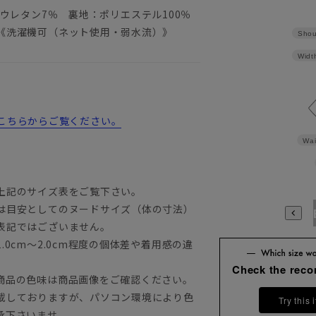
リウレタン7％ 裏地：ポリエステル100％
《洗濯機可（ネット使用・弱水流）》
Shou
Widt
詳細はこちらからご覧ください。
Wai
上記のサイズ表をご覧下さい。
は目安としてのヌードサイズ（体の寸法）
A3
A4
A5
A6
A7
A8
A9
AB3
AB4
AB5
A
表記ではございません。
0cm～2.0cm程度の個体差や着用感の違
Check the rec
商品の色味は商品画像をご確認ください。
載しておりますが、パソコン環境により色
Try this 
承下さいませ。