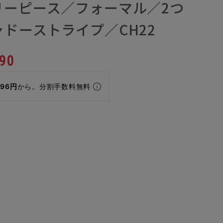
リーピース／フォーマル／2つ
ドーストライプ／CH22
90
296円
から。分割手数料無料