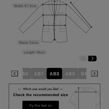
Width
57.5cm
Waist
51cm
Length
78cm
AB5
AB6
AB7
AB8
AB9
BE3
BE4
Check the recommended size
Try this item on