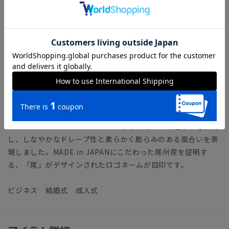
リに余裕を持たせたテーパードパンツを合わせました。
「CLASSIC MODEL（クラシック・モデル）」とは？
【生地】尾州
木曽川の豊かな水と特有の自然環境に恵まれ、古くから織物生
産が盛んに行われてきた尾州地区。イタリアのビエラ、イギリ
スのハダースフィールドと並ぶ世界三大織物産地の一つに称さ
れています。生み出される高い品質は、国内はもちろん海外の
ハイブランドからも信頼を集めています。今回は19.5マイクロ
ンのエクストラファインウールから紡績された細番手糸を使用
し、しなやかなドレープ性と柔らかく膨らみのある風合いを表
現しました。MADE in JAPANにこだわった尾州産を証明す
る、「尾」がデザインされたロゴネームが目印です。
ビジネス 結婚式 成人式