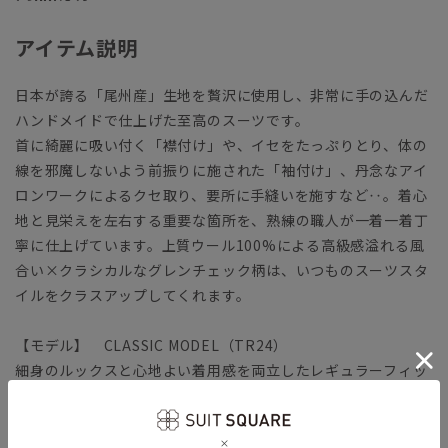
アイテム説明
日本が誇る「尾州産」生地を贅沢に使用し、非常に手の込んだ
ハンドメイドで仕上げた至高のスーツです。
首に綺麗に吸い付く「襟付け」や、イセをたっぷりとり、体の
線を邪魔しないよう前振りに施された「袖付け」、丹念なアイ
ロンワークによるクセ取り、要所に手縫いを施すなど‥。着心
地と見栄えを左右する重要な箇所を、熟練の職人が一着一着丁
寧に仕上げています。上質ウール100%による高級感溢れる風
合い×クラシカルなグレンチェック柄は、いつものスーツスタ
イルをクラスアップしてくれます。
【モデル】 CLASSIC MODEL（TR24）
細身のルックスと心地よい着用感を両立したレギュラーフィッ
トモデル。ジャケットは、広めのラペルや段返りでクラシック
に。背幅を広く取る“前肩”パターンや前振りにした袖付けな
ど、高度な技術で逞しいフォルムを構築します。ヒップ～ワタ