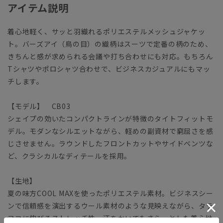
アイテム説明
着心地軽く、サッと羽織れるポリエステルメッシュジャケッ
ト。バーズアイ（鳥の目）の織柄はスーツで定番の柄のため、
きちんと感が求められる会議や打ち合わせにも対応。もちろん
Tシャツやポロシャツ合わせで、ビジネスカジュアルにもマッ
チします。
【モデル】 CB03
シェイプの効いたコンパクトラインが特徴のタイトフィットモ
デル。モダンなシルエットながら、軽めの副資材で窮屈さを感
じさせません。ラウンドしたフロントカットやサイドベンツな
ど、クラシカルなディテールを採用。
【生地】
夏の味方COOL MAXを使ったポリエステル素材。ビジネスシー
ンで信頼感を演出するウール素材のような見映えながら、タテ
ヨコに伸びるストレッチ性、汗をかいてもさらっとした着心地