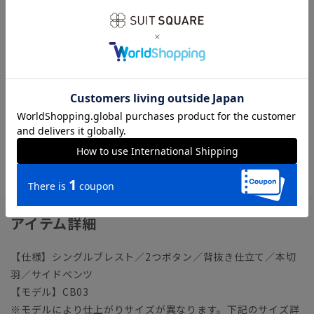
が続く吸湿速乾性など機能面も充実。
【機能】
ウォッシャブル／汚れてもご家庭で簡単にお洗濯が可能です。
COOL MAX（クールマックス）／綿の5倍のスピードで汗を吸
収・蒸散し、肌表面を常にドライに保つハイテク素材。通気性
にも優れ、サラリと快適な着用感を実現します。
ビジネス ビジネスカジュアル オフィスカジュアル テーラ
ード 2WAYストレッチ 吸湿速乾
アイテム詳細
【仕様】シングルブレスト／2つボタン／背抜き仕立て／本切
羽／サイドベンツ
【モデル】CB03
※モデルにより仕上がりサイズが異なります。下記のサイズ詳