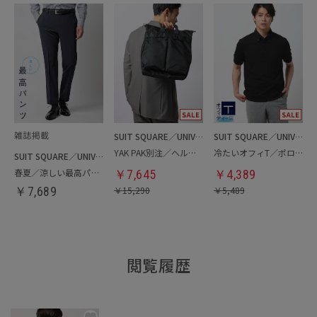
SUIT SQUARE／UNIVERSAL LANGUAGE
SUIT SQUARE／UNIVERSAL LANGUAGE
YAK PAK別注／ヘルメットバッグ
冷たいオフィT／ポロシャツ
SUIT SQUARE／UNIVERSAL LANGUAGE
春夏／涼しい最高パンツ
￥
7,645
￥
4,389
￥
7,689
￥
15,290
￥
5,489
閲覧履歴