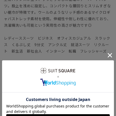
ツ。股上を浅めに設定し、コンパクトな腰回りとスリムすぎな
い裾巾が特徴です。ウールのようなリッチ感のあるマイクロギ
ャバストレッチ素材を使用。伸縮性や耐しわ性に優れており、
洗濯機洗いも可能という実用性の高さが魅力です◎
レディーススーツ ビジネス オフィスカジュアル スラック
ス くるぶし丈 9分丈 アンクル丈 就活スーツ リクルー
ト 新生活 新社会人 インターン 転職 フレッシャーズ
アイテム詳細
＊セット着用可（ジャケット、スカートは別売りとなりま
す。）
ジャケット：T9411J1 スカート：T9411S1
【仕様】ノータック／テーパード／膝まで裏地
【裾】シングル仕上げ（裾上げは受付対象外となります。）