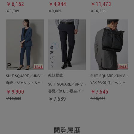
￥
6,152
￥
4,944
￥
11,473
￥
8,789
￥
9,889
￥
16,390
SUIT SQUARE／UNIVERSAL LANGUAGE／WHITE
SUIT SQUARE／UNIVERSAL LANGUAGE
春夏／ジャケット＆パンツセットアップ／洗濯ネット付き
YAK PAK別注／ヘルメットバッグ
SUIT SQUARE／UNIVERSAL LANGUAGE
春夏／涼しい最高パンツ
￥
9,900
￥
7,645
￥
16,500
￥
7,689
￥
15,290
閲覧履歴