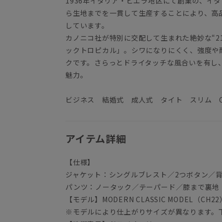
1936年イタリア・ビエラ地区にて創業の、イ
ら生地までを一貫して生産することにより、高
しています。
カノニコ社が特別に交配して生まれた絶妙な“2
ックトロピカル」。シワになりにくく、強度や
クです。さらっとドライタッチな風合いを有し
魅力。
ビジネス 結婚式 成人式 タイト スリム CA
アイテム詳細
【仕様】
ジャケット：シングルブレスト／2つボタン／
パンツ：ノータック／テーパード／膝まで裏地
【モデル】MODERN CLASSIC MODEL（CH22
※モデルにより仕上がりサイズが異なります。