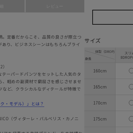
細
レビュー
柄。定番だからこそ、品質の良さが際立つ
サイズ
があり、ビジネスシーンはもちろんブライ
体型（DROP)
ス
8DROP
身長
22）
160cm
なテーパードパンツをセットした人気のタ
ら、軽めの副資材で窮屈さを感じさせませ
165cm
ツなど、クラシカルなディテールが特徴で
170cm
ラシック・モデル）」とは？
ANONICO（ヴィターレ・バルべリス・カノニ
175cm