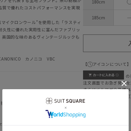
タリアを代表する生地ブランド。糸の紡績か
180cm
品質で優れたコストパフォーマンスを実現
185cm
1マイクロンウール”を使用した「ラスティ
耐久性に優れた実用性に富んだファブリッ
、英国的な味のあるヴィンテージルックも
NONICO カノニコ VBC
【
アイコンについて
の
注文画面でお急ぎ発送を
さらにメルマガ会員様は
正商品の場合は対応不可
背抜き仕立て／本切羽／サイドベンツ
詳しくはこちら
）
下記のサイズ詳細を必ずご確認下さい。