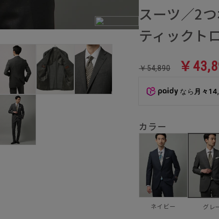
スーツ／2つ
ティックトロ
￥43,8
￥54,890
なら
月々14
カラー
ネイビー
グレ