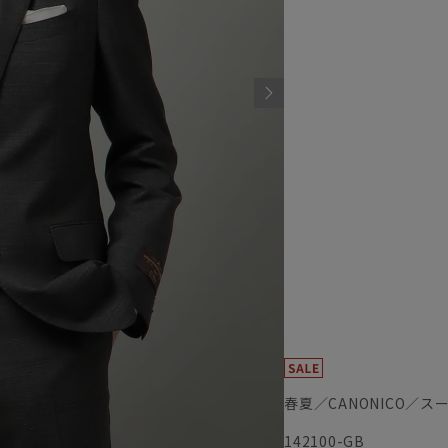
春夏／CANONICO／ス
142100-GB