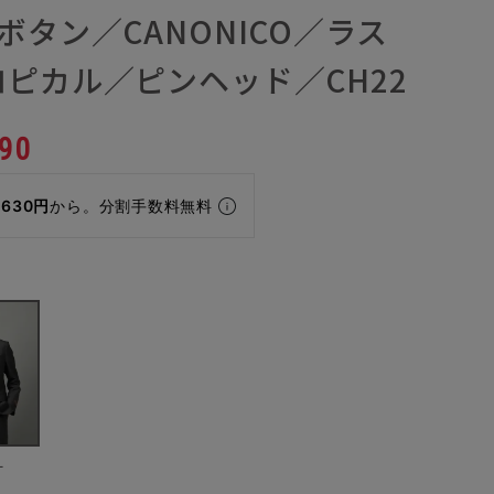
ボタン／CANONICO／ラス
ピカル／ピンヘッド／CH22
90
,630円
から。分割手数料無料
ー