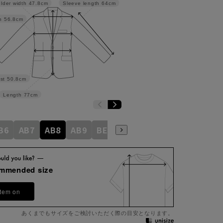
lder width
47.8cm
Sleeve length
64cm
h
56.8cm
st
50.8cm
Length
77cm
B6
AB7
AB8
AB9
BE3
BE4
BE5
BE6
BE7
ommended size
item on
あくまでもサイズをご検討いただく際の目安となります。