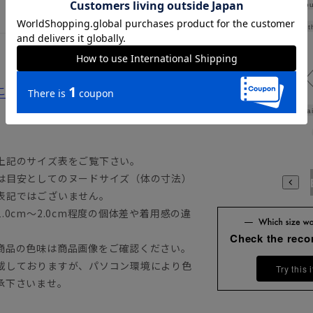
Shou
Widt
詳細はこちらからご覧ください。
Wai
上記のサイズ表をご覧下さい。
は目安としてのヌードサイズ（体の寸法）
A3
A4
A5
A6
A7
A8
A9
AB3
AB4
AB5
A
表記ではございません。
0cm～2.0cm程度の個体差や着用感の違
Check the rec
商品の色味は商品画像をご確認ください。
載しておりますが、パソコン環境により色
Try this 
承下さいませ。