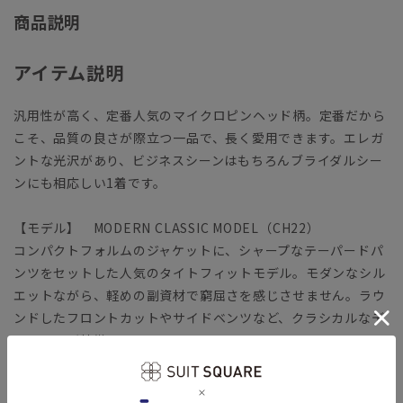
商品説明
アイテム説明
汎用性が高く、定番人気のマイクロピンヘッド柄。定番だから
こそ、品質の良さが際立つ一品で、長く愛用できます。エレガ
ントな光沢があり、ビジネスシーンはもちろんブライダルシー
ンにも相応しい1着です。
【モデル】 MODERN CLASSIC MODEL（CH22）
コンパクトフォルムのジャケットに、シャープなテーパードパ
ンツをセットした人気のタイトフィットモデル。モダンなシル
エットながら、軽めの副資材で窮屈さを感じさせません。ラウ
ンドしたフロントカットやサイドベンツなど、クラシカルなデ
ィテールが特徴です。
「MODERN CLASSIC MODEL（モダンクラシック・モデ
ル）」とは？