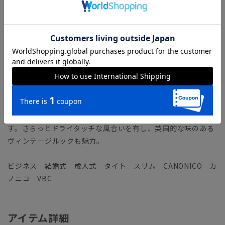
【生地ブランド】 VITALE BARBERIS CANONICO（ヴィタ
ーレ・バルべリス・カノニコ）
1936年イタリア・ビエラ地区にて創業の、イタリアを代表する
生地ブランド。糸の紡績から生地までを一貫して生産すること
により、高品質で優れたコストパフォーマンスを実現していま
す。
カノニコ社が特別に交配して生まれた絶妙な“21マイクロンウ
ール”を使用した「ラスティックトロピカル」。シワになりに
くく、強度や耐久性に優れた実用性に富んだファブリックで
す。さらっとドライタッチな風合いを有し、英国的な味のある
ヴィンテージルックも魅力。
ビジネス 結婚式 成人式 タイト スリム CANONICO カ
ノニコ VBC
アイテム詳細