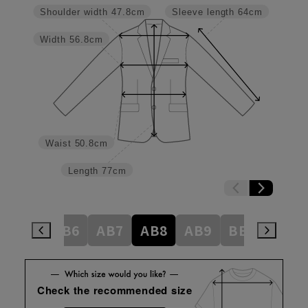
Shoulder width
47.8cm
Sleeve length
64cm
Width
56.8cm
Waist
50.8cm
Length
77cm
AB5
AB6
AB7
AB8
AB9
BE3
BE4
Check the recommended size