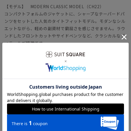
【モデル】 MODERN CLASSIC MODEL（CH22）
コンパクトフォルムのジャケットに、シャープなテーパードパ
ンツをセットした人気のタイトフィットモデル。モダンなシル
エットながら、軽めの副資材で窮屈さを感じさせません。ラウ
ンドしたフロントカットやサイドベンツなど、クラシカルなデ
ィテールが特徴です。
「MODERN CLASSIC MODEL（モダンクラシック・モデ
ル）」とは？
【生地】 ELANCO+（エランコ）
ECO（自然や環境保全）＋LAND（陸地、すなわち地球）を意
味する『ELANCO』。染色後の水を再利用することで、節水、
使用電力の削減、汚染物質排出の削減を実現した、自然や地球
にやさしいファブリックです。
タテヨコ異なる細さの糸で織りあげることで、柔らかな質感が
実現。ヨコ糸には弾性繊維を混紡することでストレッチ性を強
化。さらにご家庭で洗えるウォッシャブル機能もプラスし、実
用性と風合いを両立した生地に仕上がりました。