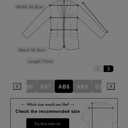
Width
56.8cm
Waist
50.8cm
Length
77cm
AB5
AB6
AB7
AB8
AB9
BE3
BE4
Check the recommended size
Try this item on