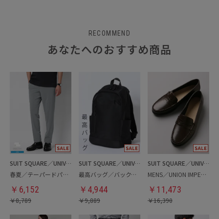
RECOMMEND
あなたへのおすすめ商品
SUIT SQUARE／UNIVERSAL LANGUAGE
SUIT SQUARE／UNIVERSAL LANGUAGE
SUIT SQUARE／UNIVERSAL LANGUAGE
春夏／テーパードパンツ
最高バッグ／バックパック
MENS／UNION IMPERIAL監修／コインローファー
￥
6,152
￥
4,944
￥
11,473
￥
8,789
￥
9,889
￥
16,390