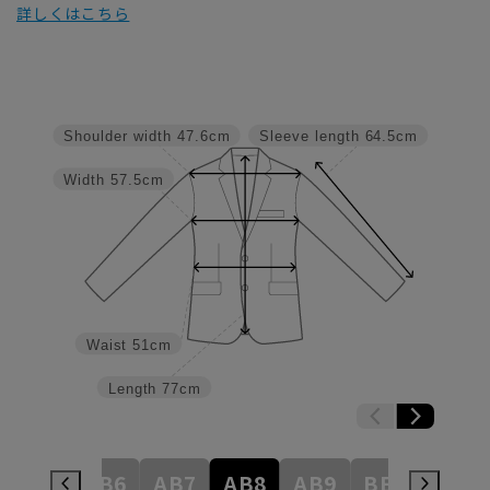
詳しくはこちら
Shoulder width
47.6cm
Sleeve length
64.5cm
Width
57.5cm
Waist
51cm
Length
77cm
AB5
AB6
AB7
AB8
AB9
BE3
BE4