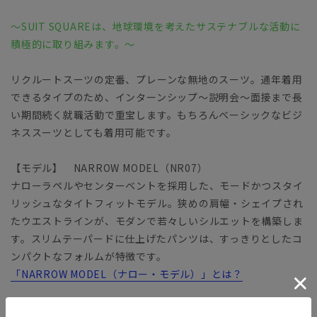
～SUIT SQUAREは、地球環境を考えたサステナブルな活動に
積極的に取り組みます。～
リクルートスーツの定番、プレーンな無地のスーツ。通年着用
できるタイプのため、インターンシップ～説明会～面接まで長
い期間続く就職活動で重宝します。もちろんベーシックなビジ
ネススーツとしても着用可能です。
【モデル】 NARROW MODEL（NR07）
ナローラペルやセンターベントを採用した、モードかつスタイ
リッシュなタイトフィットモデル。狭めの肩幅・シェイプされ
たウエストラインが、モダンで若々しいシルエットを構築しま
す。スリムテーパードに仕上げたパンツは、すっきりとしたコ
ンパクトなフォルムが特徴です。
「NARROW MODEL（ナロー・モデル）」とは？
【生地】 ELANCO（エランコ）