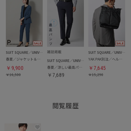
SUIT SQUARE／UNIVERSAL LANGUAGE／WHITE
SUIT SQUARE／UNIVERSAL LANGUAGE
春夏／ジャケット＆パンツセットアップ／洗濯ネット付き
YAK PAK別注／ヘルメットバッグ
SUIT SQUARE／UNIVERSAL LANGUAGE
春夏／涼しい最高パンツ
￥
9,900
￥
7,645
￥
16,500
￥
7,689
￥
15,290
閲覧履歴