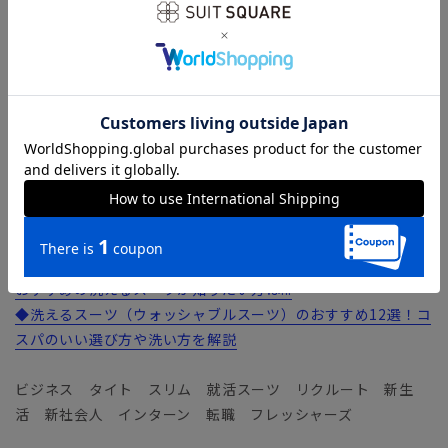
ECO（自然や環境保全）＋LAND（陸地、すなわち地球）を意
味する『ELANCO』。染色後の水を再利用することで、節水、
使用電力の削減、汚染物質排出の削減を実現した、自然や地球
にやさしいファブリックです。
ウールをブレンドし、柔らかくしなやかなタッチに仕上げたク
リアツイル素材。高い形態安定性に加え、心地よいストレッチ
性、耐久性も兼ね備えました。
【機能】
ウォッシャブル／汚れてもご家庭で簡単にお洗濯が可能です。
おすすめの洗えるスーツが知りたい方は...
◆洗えるスーツ（ウォッシャブルスーツ）のおすすめ12選！コ
スパのいい選び方や洗い方を解説
ビジネス タイト スリム 就活スーツ リクルート 新生
活 新社会人 インターン 転職 フレッシャーズ