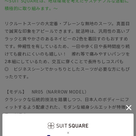
～SUIT SQUAREは、地球環境を考えたサステナブルな活動に
積極的に取り組みます。～
リクルートスーツの大定番・プレーンな無地のスーツ。真面目
で誠実な印象をアピールできます。就活時は、汎用性の高いブ
ラックと爽やかさのあるネイビーの2色を着回すのもおすすめ
です。伸縮性を有しているため、一日中歩く日や長時間座り続
けても疲れにくいのも嬉しい！ 擦れ等で痛みやすいパンツを
2本組にしているため、交互に穿くことで長持ちしコスパも
◎ ビジネスシーンでかっちりとしたスーツが必要な方にもぴ
ったりです。
【モデル】 NR05（NARROW MODEL）
クラシックな伝統的技法を踏襲しつつ、日本人のボディーにフ
ィットするよう配慮された、モダンな細身シルエットが特徴の
スーツです。
やや広めの肩周りとシェイプされたウエストライン、膝下テー
パードのシャープなパンツが男性らしい逆三角形の体型を強