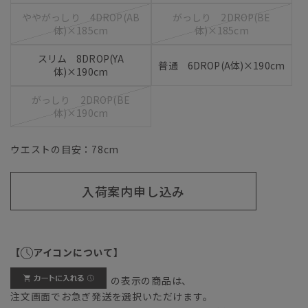
ややがっしり 4DROP(AB
がっしり 2DROP(BE
体)×185cm
体)×185cm
スリム 8DROP(YA
普通 6DROP(A体)×190cm
体)×190cm
がっしり 2DROP(BE
体)×190cm
ウエストの目安：
78
cm
入荷案内申し込み
【
アイコンについて】
の表示の商品は、
注文画面でお急ぎ発送を選択いただけます。