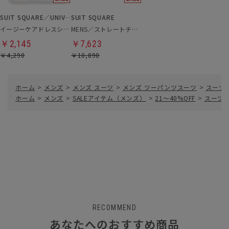
SUIT SQUARE／UNIVERSAL LANGUAGE
SUIT SQUARE
イージーケアドレスシャツ
MENS／ストレートチップシューズ
￥2,145
￥7,623
￥4,290
￥10,890
ホーム
>
メンズ
>
メンズ スーツ
>
メンズ ツーパンツスーツ
>
スーツ
ホーム
>
メンズ
>
SALEアイテム（メンズ）
>
21～40%OFF
>
スーツ／
RECOMMEND
あなたへのおすすめ商品