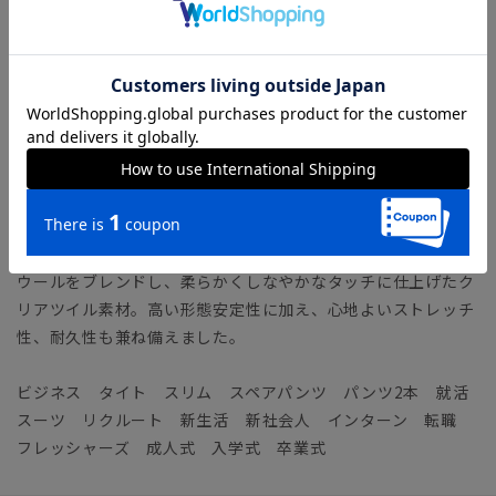
調。NR04モデルをベースに、腰回りの窮屈さは軽減しつつ、
裾にかけてテーパードを強調したシルエットへとモダナイズし
ています。
「NARROW MODEL（ナロー・モデル）」とは？
【生地】 ELANCO（エランコ）
ECO（自然や環境保全）＋LAND（陸地、すなわち地球）を意
味する『ELANCO』。染色後の水を再利用することで、節水、
使用電力の削減、汚染物質排出の削減を実現した、自然や地球
にやさしいファブリックです。
ウールをブレンドし、柔らかくしなやかなタッチに仕上げたク
リアツイル素材。高い形態安定性に加え、心地よいストレッチ
性、耐久性も兼ね備えました。
ビジネス タイト スリム スペアパンツ パンツ2本 就活
スーツ リクルート 新生活 新社会人 インターン 転職
フレッシャーズ 成人式 入学式 卒業式