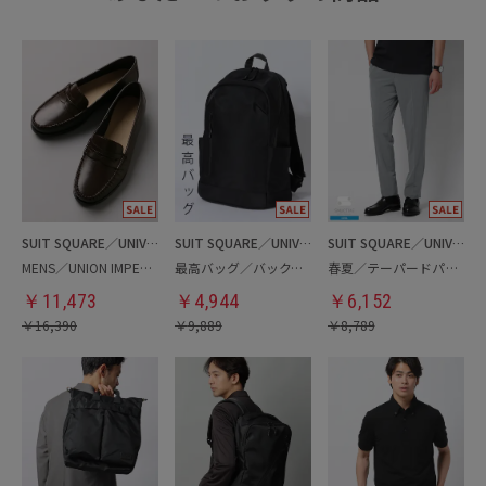
SUIT SQUARE／UNIVERSAL LANGUAGE
SUIT SQUARE／UNIVERSAL LANGUAGE
SUIT SQUARE／UNIVERSAL LANGUAGE
MENS／UNION IMPERIAL監修／コインローファー
最高バッグ／バックパック
春夏／テーパードパンツ
￥
11,473
￥
4,944
￥
6,152
￥
16,390
￥
9,889
￥
8,789