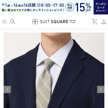
お気に入り
person
menu
search
shopping_cart