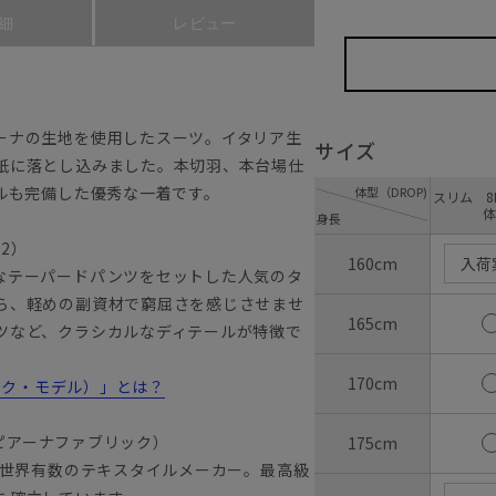
細
レビュー
ーナの生地を使用したスーツ。イタリア生
サイズ
紙に落とし込みました。本切羽、本台場仕
ルも完備した優秀な一着です。
体型（DROP)
スリム 8D
体
身長
22）
160cm
入荷
なテーパードパンツをセットした人気のタ
ら、軽めの副資材で窮屈さを感じさせませ
165cm
ツなど、クラシカルなディテールが特徴で
170cm
ラシック・モデル）」とは？
（ロロピアーナファブリック）
175cm
、世界有数のテキスタイルメーカー。最高級