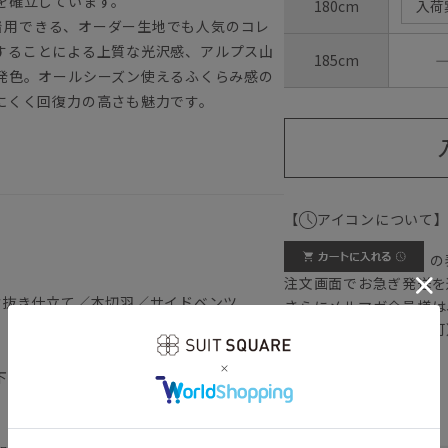
を確立しています。
180cm
入荷
て着用できる、オーダー生地でも人気のコレ
使用することによる上質な光沢感、アルプス山
185cm
発色。オールシーズン使えるふくらみ感の
にくく回復力の高さも魅力です。
【
アイコンについて
の
注文画面でお急ぎ発送を
背抜き仕立て／本切羽／サイドベンツ
さらにメルマガ会員様は
正商品の場合は対応不可
）
詳しくはこちら
下記のサイズ詳細を必ずご確認下さい。