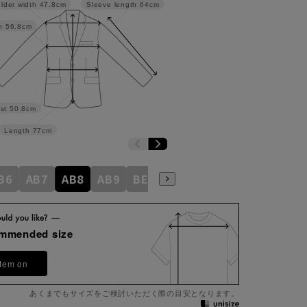
lder width
47.8cm
Sleeve length
64cm
h
56.8cm
st
50.8cm
Length
77cm
B6
AB7
AB8
AB9
BE3
BE4
BE5
BE6
BE7
ommended size
item on
あくまでもサイズをご検討いただく際の目安となります。