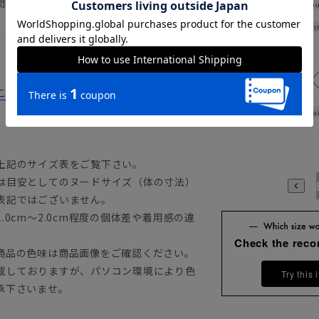
間隔を空けての着用をおすすめ致します。
Shou
Widt
詳細はこちらからご覧ください。
Wai
上記のサイズ表をご覧下さい。
は目安としてのヌードサイズ（体の寸法）
A3
A4
A5
A6
A7
A8
A9
AB3
AB4
AB5
A
表記ではございません。
0cm～2.0cm程度の個体差や着用感の違
Check the rec
商品の色味は商品画像をご確認ください。
載しておりますが、パソコン環境により色
Try this 
承下さいませ。