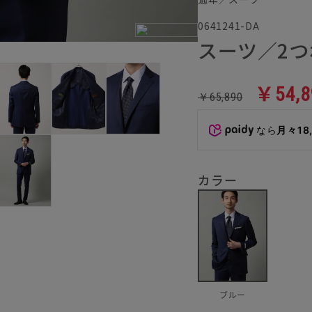
0641241-DA
スーツ／2つ
￥54,8
￥65,890
なら
月々18
カラー
ブルー