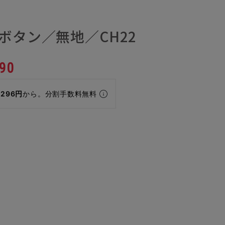
ボタン／無地／CH22
90
,296円
から。分割手数料無料