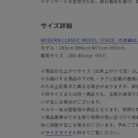
※デリケートな生地のため、連日着用を避け、
サイズ詳細
MODERN CLASSIC MODEL（CH22）の
モデル：183cm B96cm W71cm H92cm
着用サイズ：180-8Drop（YA7）
※商品の仕上がりサイズ（出来上がり寸法）は
※お届けする商品の下げ札・タグに記載の数値
YA3
のため上記表示と異なる場合がありますが、誤
※同サイズまたは同一商品でも、生産の過程で1.
いが生じる場合がございます。
※カラー名は管理用の表記となります。実際の
※商品画像はできる限り実際の色に近づけて掲
味に誤差が生じる場合がございます。予めご了
※
サイズガイド
も併せてご覧ください。