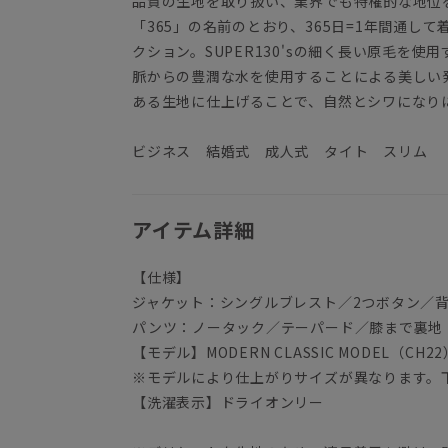
品質の生地を取り扱い、業界でも特権的な地位
「365」の名前のとおり、365日=1年間通し
クション。SUPER130'sの細く長い原毛を
脈からの豊潤な水を使用することによる美しい
ある生地に仕上げることで、自然とシワになり
ビジネス 結婚式 成人式 タイト スリム
アイテム詳細
【仕様】
ジャケット：シングルブレスト／2つボタン／
パンツ：ノータック／テーパード／膝まで裏地
【モデル】MODERN CLASSIC MODEL（CH22
※モデルにより仕上がりサイズが異なります。
【洗濯表示】ドライオンリー