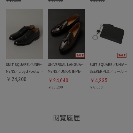
￥
16,390
￥
29,700
￥
29,700
SUIT SQUARE／UNIVERSAL LANGUAGE
UNIVERSAL LANGUAGE
SUIT SQUARE／UNIVERSAL LANGUAGE
MENS／Lloyd Footwear／ストレートチップシューズ
MENS／UNION IMPERIAL別注／タッセルローファー
SEEKER別注／リール付きカードケース
￥
24,200
￥
24,640
￥
4,235
￥
35,200
￥
6,050
閲覧履歴