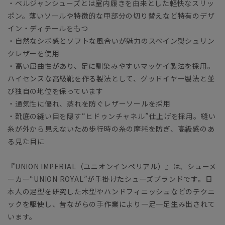
・ベルジャンシューズとは室内履きを由来とした軽快なスリッ
ポン。薄いソールや特徴的な甲部分の切り替えなど特有のデザ
イン・ディテールをもつ
・自然なシボ感とソフトな風合いが魅力のスペイン製シュリン
クレザーを使用
・高い屈曲性があり、足に馴染みやすいマッケイ製法を採用。
ハイセンスな高級靴を作る製法として、グッドイヤー製法と並
び独自の地位を保っています
・通気性に優れ、蒸れを防ぐレザーソールを採用
・靴底の縫い目を隠す“ヒドゥンチャネル”仕上げを採用。縫い
糸が外から見えないため歩行時の糸の摩耗を防ぎ、高級感のあ
る見た目に
『UNION IMPERIAL（ユニオンインペリアル）』は、シューメ
ーカー“UNION ROYAL”が手掛けたシューズブランドです。日
本人の足型を研究した木型やハンドフィニッシュなどのテクニ
ックを駆使し、昔ながらの手作業により一足一足生み出されて
います。