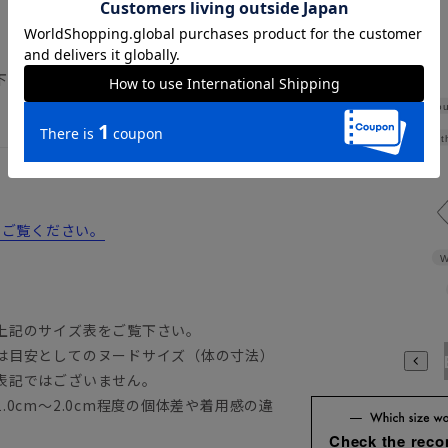
詳しくはこちら
下記のサイズ詳細を必ずご確認下さい。
Shou
Widt
からご覧ください。
W
上記のサイズ表をご覧下さい。
は目安としてのヌードサイズ（体の寸法）
A3
A4
A5
A6
A7
A8
A9
AB3
AB4
AB5
A
表記ではございません。
0cm～2.0cm程度の個体差や着用感の違
Check the rec