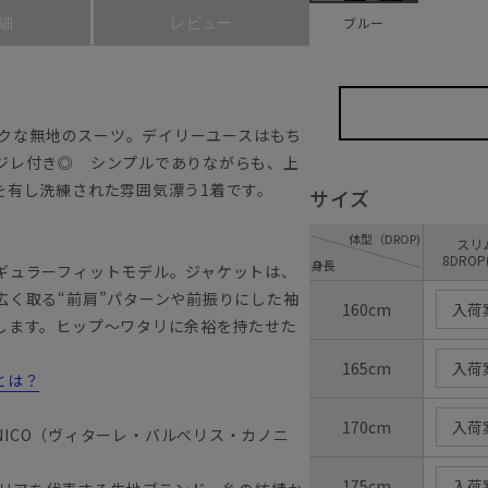
ブルー
細
レビュー
シックな無地のスーツ。デイリーユースはもち
ジレ付き◎ シンプルでありながらも、上
を有し洗練された雰囲気漂う1着です。
サイズ
体型（DROP)
ス
8DROP
身長
ギュラーフィットモデル。ジャケットは、
広く取る“前肩”パターンや前振りにした袖
160cm
入荷
します。ヒップ～ワタリに余裕を持たせた
165cm
入荷
とは？
170cm
入荷
ANONICO（ヴィターレ・バルべリス・カノニ
175cm
入荷