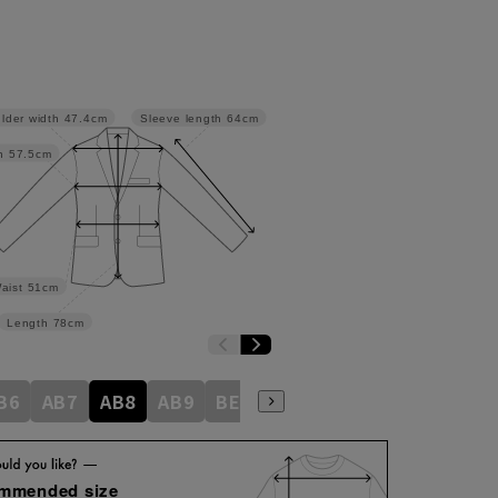
lder width
47.4cm
Sleeve length
64cm
h
57.5cm
aist
51cm
Length
78cm
B6
AB7
AB8
AB9
BE3
BE4
BE5
BE6
BE7
ommended size