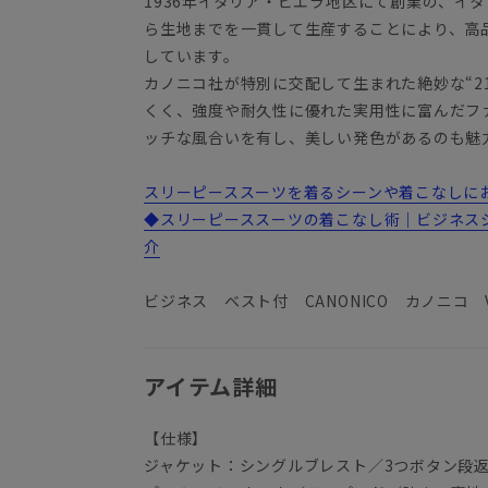
1936年イタリア・ビエラ地区にて創業の、イ
ら生地までを一貫して生産することにより、高
しています。
カノニコ社が特別に交配して生まれた絶妙な“2
くく、強度や耐久性に優れた実用性に富んだフ
ッチな風合いを有し、美しい発色があるのも魅
スリーピーススーツを着るシーンや着こなしにお悩
◆スリーピーススーツの着こなし術｜ビジネス
介
ビジネス ベスト付 CANONICO カノニコ
アイテム詳細
【仕様】
ジャケット：シングルブレスト／3つボタン段