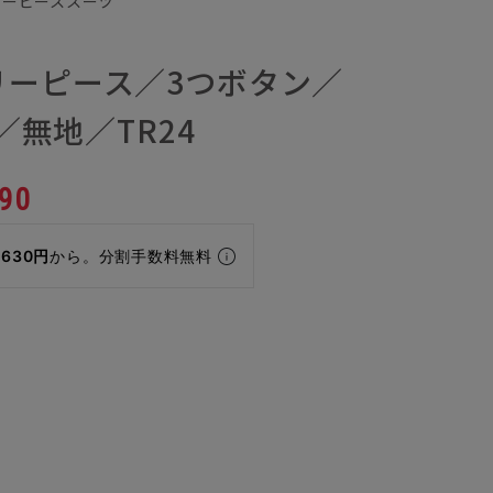
スリーピーススーツ
リーピース／3つボタン／
O／無地／TR24
90
,630円
から。分割手数料無料