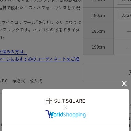
タリアを代表する生地ブランド。糸の紡績か
品質で優れたコストパフォーマンスを実現
180cm
入荷
1マイクロンウール”を使用。シワになりに
ァブリックです。ハリコシのあるドライタ
185cm
力。
190cm
みの方は...
シーンにおすすめのコーディネートをご紹
 VBC 結婚式 成人式
【
アイコンについて
の
注文画面でお急ぎ発送を
さらにメルマガ会員様は
返り／背抜き仕立て／本切羽／サイドベンツ
正商品の場合は対応不可