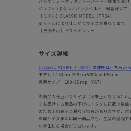
パンツ：ノータック／テーパード／膝まで裏地
ジレ：5つボタン／バックベルト／総裏仕立て
【モデル】CLASSIC MODEL（TR24）
※モデルにより仕上がりサイズが異なります。
【洗濯表示】ドライオンリー
サイズ詳細
CLASSIC MODEL（TR24）の詳細はこちら
モデル：184cm B89cm W83cm H94cm
着用サイズ：180-8Drop（YA7）
※商品の仕上がりサイズ（出来上がり寸法）は
※お届けする商品の下げ札・タグに記載の数値
YA3
のため上記表示と異なる場合がありますが、誤
※同サイズまたは同一商品でも、生産の過程で1.
いが生じる場合がございます。