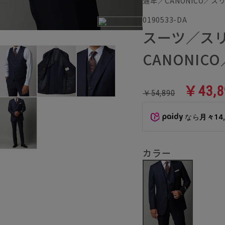
通年／CANONICO／
0190533-DA
スーツ／ス
CANONIC
￥43,8
￥54,890
なら
月々14
カラー