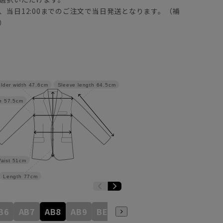
、当日12:00までのご注文で当日発送となります。（補
）
lder width
47.6cm
Sleeve length
64.5cm
h
57.5cm
aist
51cm
Length
77cm
B6
AB7
AB8
AB9
BE3
BE4
BE5
BE6
BE7