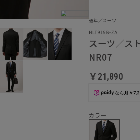
通年／スーツ
HLT919B-ZA
スーツ／ス
NR07
￥21,890
なら
月々7,
カラー