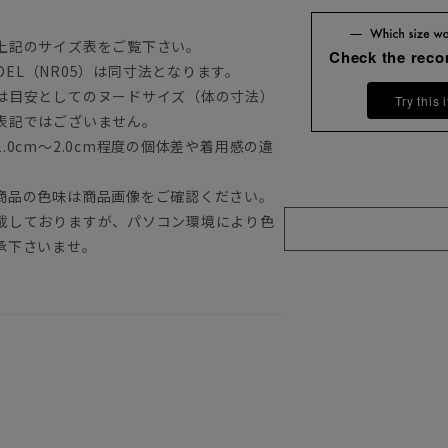
上記のサイズ表をご覧下さい。
Check the rec
MODEL（NR05）は同寸法となります。
は目安としてのヌードサイズ（体の寸法）
Try this 
表記ではございません。
0cm～2.0cm程度の個体差や着用感の違
商品の色味は商品画像をご確認ください。
載しておりますが、パソコン環境により色
承下さいませ。