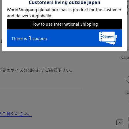
さらにメルマガ会員様は
正商品の場合は対応不可
詳しくはこちら
背抜き仕立て／開き見せ（飾り切羽）／セン
Shou
Widt
下記のサイズ詳細を必ずご確認下さい。
W
からご覧ください。
A3
A4
A5
A6
A7
A8
A9
AB3
AB4
AB5
A