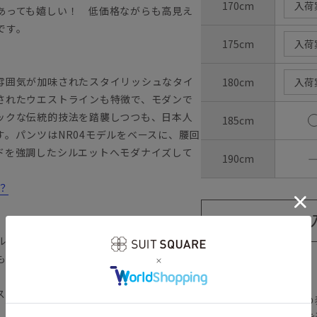
170cm
入荷
あっても嬉しい！ 低価格ながらも高見え
です。
175cm
入荷
雰囲気が加味されたスタイリッシュなタイ
180cm
入荷
されたウエストラインも特徴で、モダンで
ックな伝統的技法を踏襲しつつも、日本人
185cm
。パンツはNR04モデルをベースに、腰回
ドを強調したシルエットへモダナイズして
190cm
？
ル。ウールブレンドならではのソフトでし
も備えています。
【
アイコンについて
ス 就活スーツ リクルート 新生活 新
の
注文画面でお急ぎ発送を