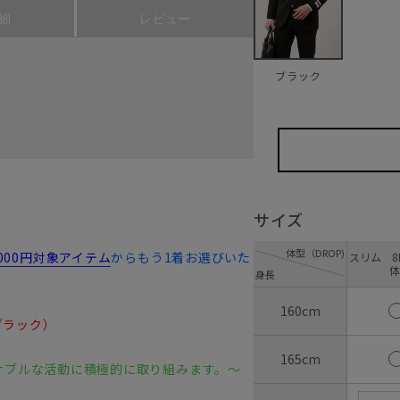
細
レビュー
ブラック
サイズ
体型（DROP)
,000円対象アイテム
からもう1着お選びいた
スリム 8D
体
身長
160cm
（ブラック）
165cm
ステナブルな活動に積極的に取り組みます。～