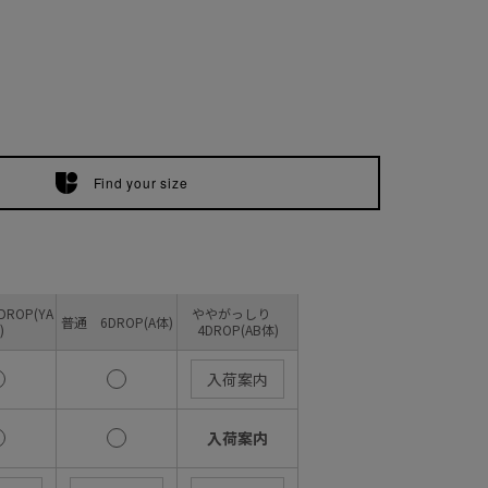
Find your size
ROP(YA
ややがっしり
普通 6DROP(A体)
)
4DROP(AB体)
入荷案内
入荷案内