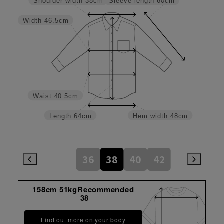
Sleeve length
60cm
Shoulder width
38cm
Width
46.5cm
Waist
40.5cm
Length
64cm
Hem width
48cm
36
38
40
42
158cm 51kgRecommended
38
Find out more on your body