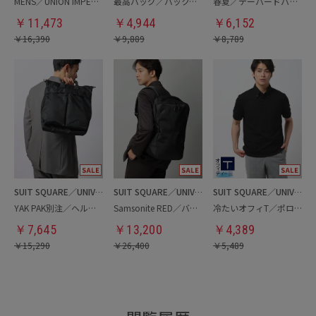
MENS／UNION IMPERIAL監修／コインローファー
最高バッグ／バックパック
春夏／テーパードパンツ
￥
11,473
￥
4,944
￥
6,152
￥
16,390
￥
9,889
￥
8,789
SUIT SQUARE／UNIVERSAL LANGUAGE
SUIT SQUARE／UNIVERSAL LANGUAGE
SUIT SQUARE／UNIVERSAL LANGUAGE
YAK PAK別注／ヘルメットバッグ
Samsonite RED／バックパック
冷たいオフィT／ポロシャツ
￥
7,645
￥
13,200
￥
4,389
￥
15,290
￥
26,400
￥
5,489