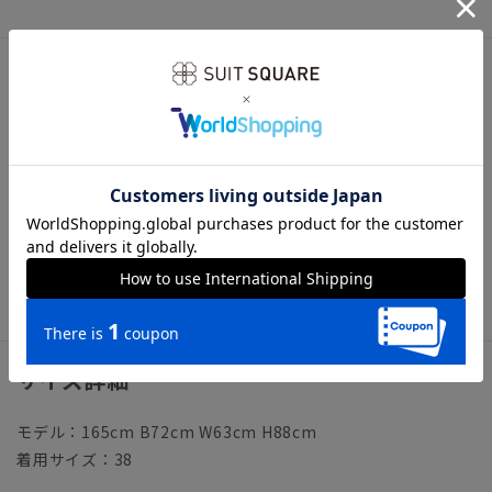
アイテム詳細
【襟】レギュラー
【袖】長袖
【前身頃】プラケットフロント／バストダーツ
【後身頃】背ダーツ
【洗濯表示】洗濯機可（ネット使用）
《洗濯時の脱水を短めに行い、水分を保った状態で形を整えつ
り干しすることで、シワが最小限に抑えられます》
サイズ詳細
モデル：165cm B72cm W63cm H88cm
着用サイズ：38