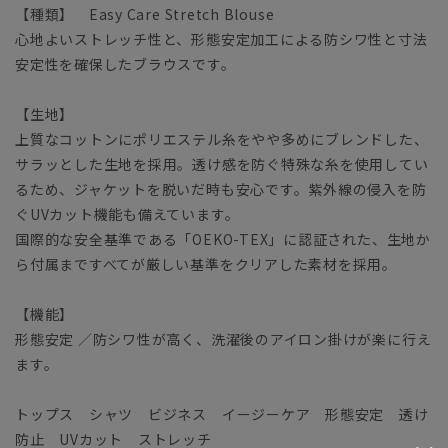
【種類】 Easy Care Stretch Blouse
心地よいストレッチ性と、形態安定加工による防シワ性と寸法
安定性を確保したブラウスです。
【生地】
上質なコットンにポリエステル糸をやや多めにブレンドした、
サラッとした生地を採用。透け感を防ぐ特殊な糸を使用してい
るため、ジャケットを脱いだ時も安心です。紫外線の侵入を防
ぐUVカット機能も備えています。
国際的な安全基準である「OEKO-TEX」に認証された、生地か
ら付属まですべてが厳しい基準をクリアした素材を採用。
【機能】
形態安定 ／防シワ性が高く、洗濯後のアイロン掛けが楽に行え
ます。
トップス シャツ ビジネス イージーケア 形態安定 透け
防止 UVカット ストレッチ