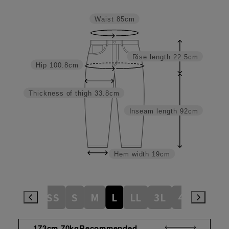
Waist
85cm
Rise length
22.5cm
Hip
100.8cm
Thickness of thigh
33.8cm
Inseam length
92cm
Hem width
19cm
3S
SS
S
M
L
LL
3L
4L
5L
173cm 70kgRecommended