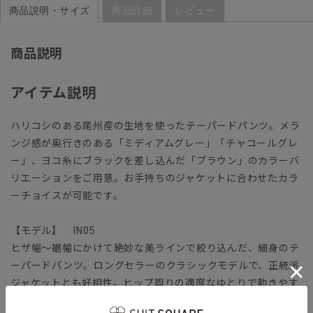
商品説明・サイズ
商品詳細
レビュー
商品説明
アイテム説明
ハリコシのある尾州産の生地を使ったテーパードパンツ。メラ
ンジ感が奥行きのある「ミディアムグレー」「チャコールグレ
ー」、ヨコ糸にブラックを差し込んだ「ブラウン」のカラーバ
リエーションをご用意。お手持ちのジャケットに合わせたカラ
ーチョイスが可能です。
【モデル】 IN05
ヒザ幅～裾幅にかけて絶妙な美ラインで絞り込んだ、細身のテ
ーパードパンツ。ロングセラーのクラシックモデルで、正統派
ジャケットとも好相性。ヒップ周りの適度なゆとりで動きやす
さも体感できます。