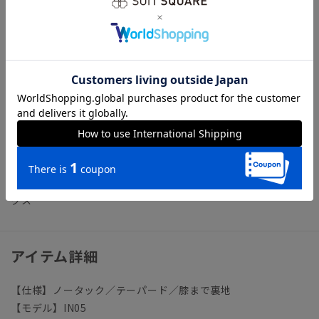
【生地】尾州
木曽川の豊かな水と特有の自然環境に恵まれ、古くから織物生
産が盛んに行われてきた尾州地区。イタリアのビエラ、イギリ
スのハダースフィールドと並ぶ世界三大織物産地の一つに称さ
れています。生み出される高い品質は、国内はもちろん海外の
ハイブランドからも信頼を集めています。今回は太番手糸を使
用することでハリコシを得た英国調生地を採用。シワになりに
くく耐久性に富む生地は、通年着用可能です。
ビジネス ビジネスカジュアル オフィスカジュアル スラッ
クス
アイテム詳細
【仕様】ノータック／テーパード／膝まで裏地
【モデル】IN05