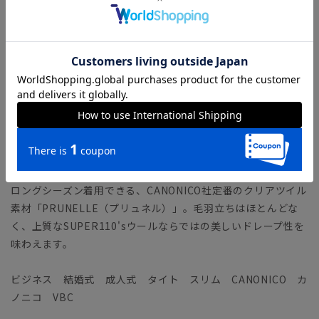
ィテールが特徴です。
「MODERN CLASSIC MODEL（モダンクラシック・モデ
ル）」とは？
【生地ブランド】 VITALE BARBERIS CANONICO（ヴィタ
ーレ・バルべリス・カノニコ）
1936年イタリア・ビエラ地区にて創業の、イタリアを代表する
生地ブランド。糸の紡績から生地までを一貫して生産すること
により、高品質で優れたコストパフォーマンスを実現していま
す。
ロングシーズン着用できる、CANONICO社定番のクリアツイル
素材「PRUNELLE（プリュネル）」。毛羽立ちはほとんどな
く、上質なSUPER110'sウールならではの美しいドレープ性を
味わえます。
ビジネス 結婚式 成人式 タイト スリム CANONICO カ
ノニコ VBC