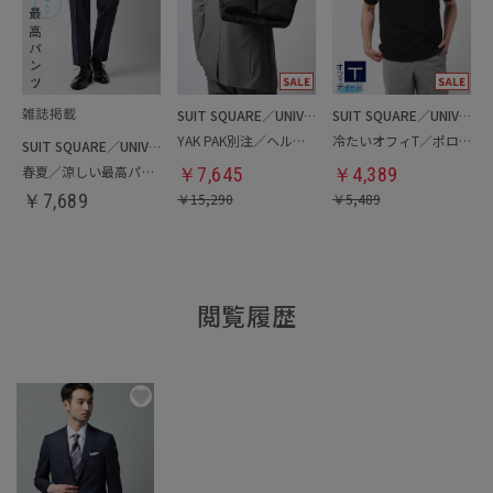
SUIT SQUARE／UNIVERSAL LANGUAGE
SUIT SQUARE／UNIVERSAL LANGUAGE
YAK PAK別注／ヘルメットバッグ
冷たいオフィT／ポロシャツ
SUIT SQUARE／UNIVERSAL LANGUAGE
春夏／涼しい最高パンツ
￥
7,645
￥
4,389
￥
7,689
￥
15,290
￥
5,489
閲覧履歴