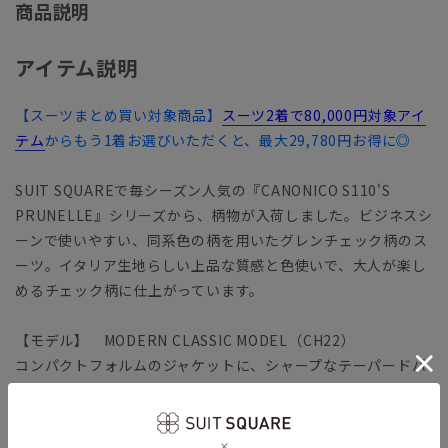
商品説明
アイテム説明
【スーツまとめ買い対象商品】
スーツ2着で80,000円対象アイ
テム
からもう1着お選びいただくと、最大29,780円お得に◎
SUIT SQUAREで毎シーズン人気の『CANONICO S110'S
PRUNELLE』シリーズから、柄物が入荷しました。ビジネスシ
ーンで使いやすい、同系色の柄を用いたグレンチェック柄のス
ーツ。イタリア生地らしい上品な質感と色使いで、大人が楽し
めるチェック柄に仕上がっています。
【モデル】 MODERN CLASSIC MODEL（CH22）
コンパクトフォルムのジャケットに、シャープなテーパードパ
ンツをセットした人気のタイトフィットモデル。モダンなシル
エットながら、軽めの副資材で窮屈さを感じさせません。ラウ
ンドしたフロントカットやサイドベンツなど、クラシカルなデ