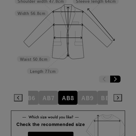
Shoulder width
47.8cm
Sleeve length
64cm
Width
56.8cm
Waist
50.8cm
Length
77cm
AB5
AB6
AB7
AB8
AB9
BE3
BE4
Check the recommended size