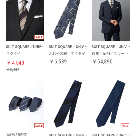
SUIT SQUARE／UNIVERSAL LANGUAGE
SUIT SQUARE／UNIVERSAL LANGUAGE
SUIT SQUARE／UNIVERSAL LANGUAGE
ネクタイ
ふじやま織／ネクタイ
通年／尾州／スリーピーススーツ
￥
6,589
￥
54,890
￥
4,543
￥
6,490
SUIT SQUARE／UNIVERSAL LANGUAGE
SUIT SQUARE／UNIVERSAL LANGUAGE