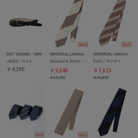
SUIT SQUARE／UNIVERSAL LANGUAGE／WHITE
UNIVERSAL LANGUAGE
UNIVERSAL LANGUAGE
LADIES／ベルト
Seaward & Stearn／ネクタイ
fiorio／ネクタイ
￥
4,290
￥
9,240
￥
7,623
￥
13,200
￥
10,890