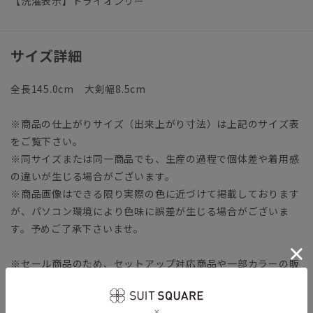
【洗濯表示】ドライオンリー
サイズ詳細
全長145.0cm 大剣幅8.5cm
※商品の仕上がりサイズ（出来上がり寸法）は上記のサイズ表
をご覧下さい。
※同サイズまたは同一商品でも、生産の過程で個体差や着用感
の違いが生じる場合がございます。
※商品画像はできる限り実際の色に近づけて掲載しております
が、パソコン環境により色味に誤差が生じる場合がございま
す。予めご了承下さいませ。
※セール商品のため、セットアップ対応商品や一部カラーの販
売を終了している可能性がございます。
※カラーによりセール価格が異なる場合がございます。予めご