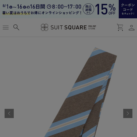
お気に入り
person
menu
search
shopping_cart