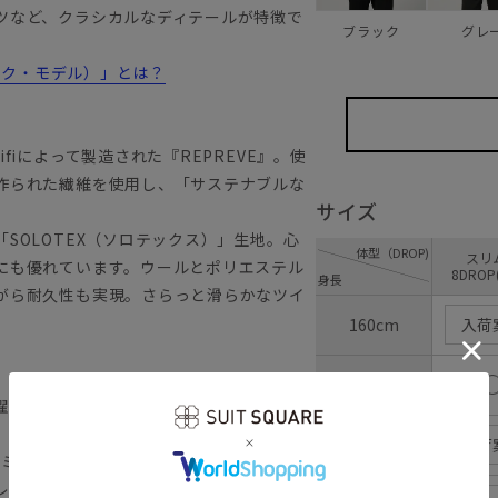
ツなど、クラシカルなディテールが特徴で
ブラック
グレ
ラシック・モデル）」とは？
iによって製造された『REPREVE』。使
作られた繊維を使用し、「サステナブルな
サイズ
SOLOTEX（ソロテックス）」生地。心
体型（DROP)
ス
にも優れています。ウールとポリエステル
8DROP
身長
がら耐久性も実現。さらっと滑らかなツイ
160cm
入荷
165cm
濯が可能です。
170cm
入荷
コミューテック）
レワークなど様々な切り口へフォーカスし