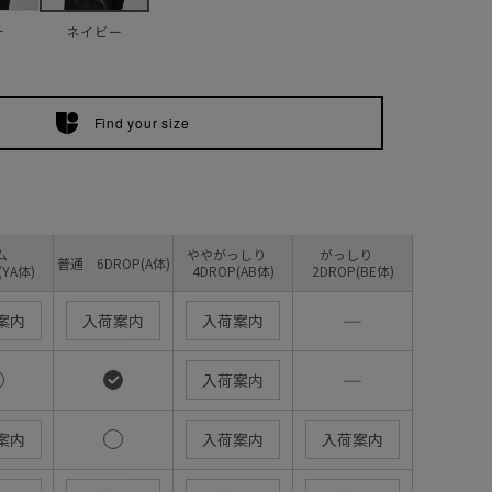
ー
ネイビー
Find your size
リム
ややがっしり
がっしり
普通 6DROP(A体)
(YA体)
4DROP(AB体)
2DROP(BE体)
―
案内
入荷案内
入荷案内
―
入荷案内
案内
入荷案内
入荷案内