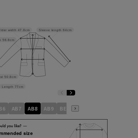
lder width
47.8cm
Sleeve length
64cm
h
56.8cm
st
50.8cm
Length
77cm
B6
AB7
AB8
AB9
BE3
BE4
BE5
BE6
BE7
ommended size