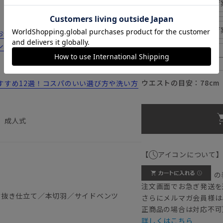
175cm
入荷
180cm
入荷
みの方は...
シーンにおすすめのコーディネートをご紹
185cm
ウエストの目安：
78
cm
すすめ12選！コスパのいい選び方や洗い方
 成人式
【
アイコンについて
の
注文画面でお急ぎ発送を
背抜き仕立て／本切羽／サイドベンツ
さらにメルマガ会員様は
正商品の場合は対応不可
詳しくはこちら