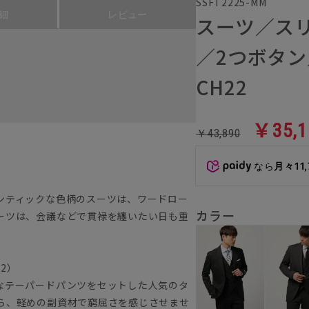
SSFT2225-MM
細
レビュー
スーツ／ス
／2つボタ
CH22
￥35,1
￥43,890
なら
月々11
ンティックな色柄のスーツは、ワードロー
カラー
ーツは、会議などで貫禄を纏いたい日も重
22）
なテーパードパンツをセットした人気のタ
ら、軽めの副資材で窮屈さを感じさせませ