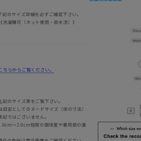
）
下記のサイズ詳細を必ずご確認下さい。
《洗濯機可（ネット使用・弱水流）》
Shou
Widt
詳細はこちらからご覧ください。
Wai
上記のサイズ表をご覧下さい。
は目安としてのヌードサイズ（体の寸法）
A3
A4
A5
A6
A7
A8
A9
AB3
AB4
AB5
A
表記ではございません。
0cm～2.0cm程度の個体差や着用感の違
Check the rec
商品の色味は商品画像をご確認ください。