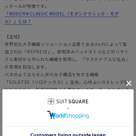
ィテールが特徴です。
「MODERN CLASSIC MODEL（モダンクラシック・モデ
ル）」とは？
【生地】
世界的な大手繊維ソリューション企業であるUnifiによって製
造された『REPREVE』。使用済みペットボトルなどのリサイ
クル素材から作られた繊維を使用し、「サステナブルな社会」
の実現を目指します。
バネのようならせん状の分子構造を有する繊維
「SOLOTEX（ソロテックス）」生地。心地よいストレッチ性
がありながら、形態安定性にも優れています。ウールとポリエ
ステルをバランスよく配合することで高級感を保ちながら耐久
性も実現。さらっと滑らかなツイル生地は、幅広いシーズンに
対応可能です。
【機能】
ウォッシャブル／汚れてもご家庭で簡単にお洗濯が可能です。