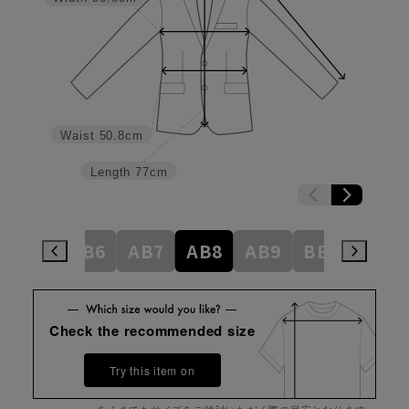
Waist
50.8cm
Length
77cm
AB5
AB6
AB7
AB8
AB9
BE3
BE4
Check the recommended size
Try this item on