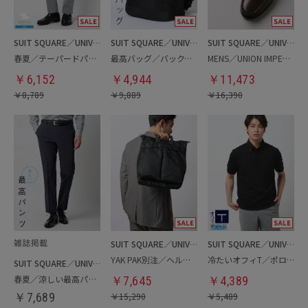
SUIT SQUARE／UNIVERSAL LANGUAGE
SUIT SQUARE／UNIVERSAL LANGUAGE
SUIT SQUARE／UNIVERSAL LANGUAGE
春夏／テーパードパンツ
最高バッグ／バックパック
MENS／UNION IMPERIAL監修／コインローファー
￥
6,152
￥
4,944
￥
11,473
￥
8,789
￥
9,889
￥
16,390
SUIT SQUARE／UNIVERSAL LANGUAGE
SUIT SQUARE／UNIVERSAL LANGUAGE
YAK PAK別注／ヘルメットバッグ
冷たいオフィT／ポロシャツ
SUIT SQUARE／UNIVERSAL LANGUAGE
春夏／涼しい最高パンツ
￥
7,645
￥
4,389
￥
7,689
￥
15,290
￥
5,489